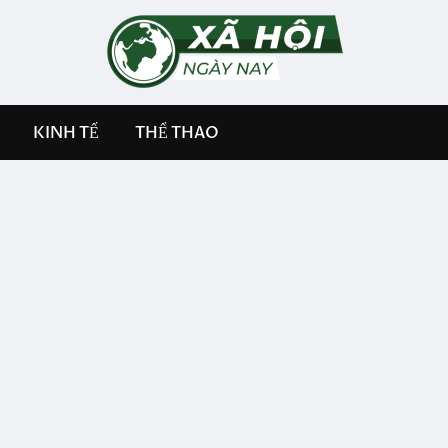
KINH TẾ
THỂ THAO