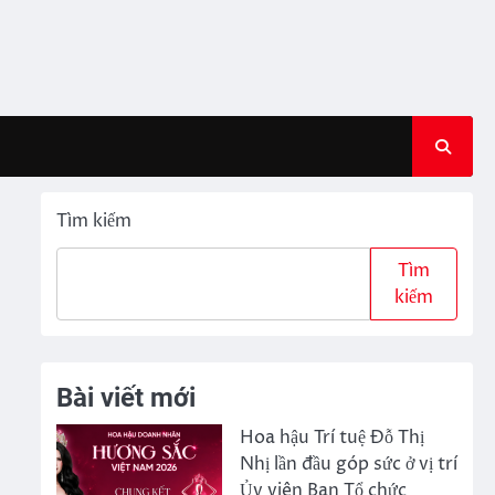
Tìm kiếm
Tìm
kiếm
Bài viết mới
Hoa hậu Trí tuệ Đỗ Thị
Nhị lần đầu góp sức ở vị trí
Ủy viên Ban Tổ chức