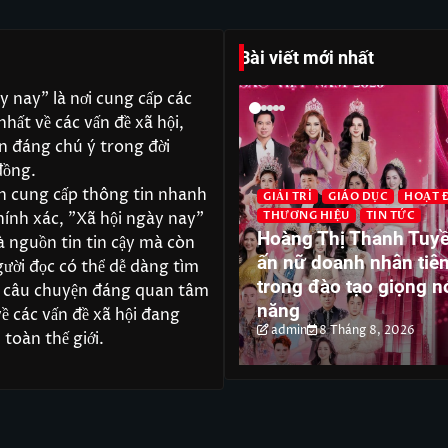
Bài viết mới nhất
y nay" là nơi cung cấp các
nhất về các vấn đề xã hội,
ến đáng chú ý trong đời
đồng.
ch cung cấp thông tin nhanh
Í
HOẠT ĐỘNG
THƯƠNG HIỆU
GIẢI TRÍ
GIÁO DỤC
HOẠT 
ính xác, "Xã hội ngày nay"
C
THƯƠNG HIỆU
TIN TỨC
LUE Tuy Hòa đồng hành
Hoàng Thị Thanh Tuy
à nguồn tin tin cậy mà còn
Hoa hậu Doanh nhân
ấn nữ doanh nhân tiê
gười đọc có thể dễ dàng tìm
 sắc Việt Nam 2026 với
trong đào tạo giọng n
 câu chuyện đáng quan tâm
ò Nhà tài trợ lưu trú
năng
về các vấn đề xã hội đang
29 Tháng 7, 2026
admin
8 Tháng 8, 2026
 toàn thế giới.