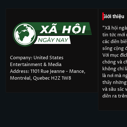
Giới thiệu
"Xã hội ngà
tin tức mới 
các diễn bi
sống cộng 
Với mục đí
GIẢI TR
Company: United States
chóng và ch
TIN TỨ
Entertainment & Media
TUI B
không chỉ l
Address: 1101 Rue Jeanne - Mance,
cùng 
là nơi mà n
Montréal, Quebec H2Z 1W8
Hương
thấy những
vai tr
và sâu sắc 
admin
diễn ra trên