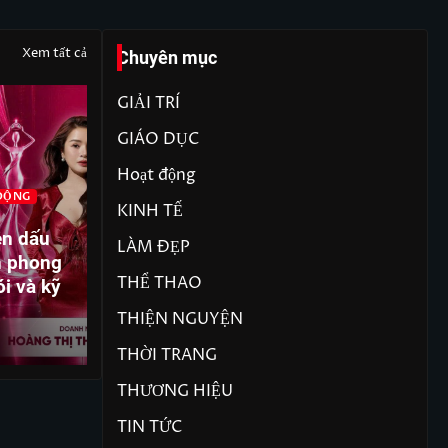
Xem tất cả
Chuyên mục
GIẢI TRÍ
GIÁO DỤC
Hoạt động
ĐỘNG
KINH TẾ
GIẢI TRÍ
TIN TỨC
GI
ền dấu
Thêm một nhiệm vụ mới trên
T
LÀM ĐẸP
n phong
hành trình khẳng định dấu ấn
Đ
THỂ THAO
ói và kỹ
của Hoa hậu Nhân ái Nguyễn
nh
Thị Phương
c
THIỆN NGUYỆN
admin
8 Tháng 8, 2026
THỜI TRANG
THƯƠNG HIỆU
TIN TỨC