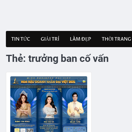
Skip
to
content
TIN TỨC
GIẢI TRÍ
LÀM ĐẸP
THỜI TRANG
Thẻ:
trưởng ban cố vấn