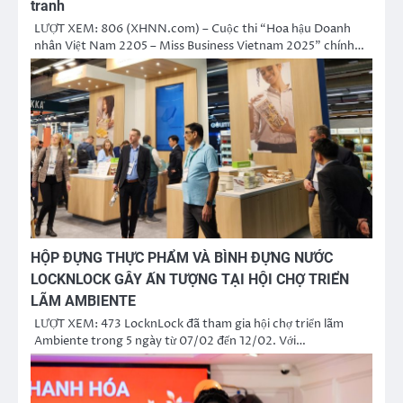
tranh
LƯỢT XEM: 806 (XHNN.com) – Cuộc thi “Hoa hậu Doanh
nhân Việt Nam 2205 – Miss Business Vietnam 2025” chính…
HỘP ĐỰNG THỰC PHẨM VÀ BÌNH ĐỰNG NƯỚC
LOCKNLOCK GÂY ẤN TƯỢNG TẠI HỘI CHỢ TRIỂN
LÃM AMBIENTE
LƯỢT XEM: 473 LocknLock đã tham gia hội chợ triển lãm
Ambiente trong 5 ngày từ 07/02 đến 12/02. Với…