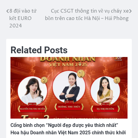
8 đội vào tứ
Cục CSGT thông tin về vụ cháy xe
Điều
kết EURO
bồn trên cao tốc Hà Nội – Hải Phòng
hướng
2024
bài
viết
Related Posts
Cổng bình chọn “Người đẹp được yêu thích nhất”
Hoa hậu Doanh nhân Việt Nam 2025 chính thức khởi