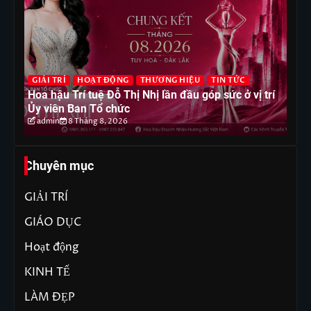
G
GIẢI TRÍ
HOẠT ĐỘNG
THƯƠNG HIỆU
TIN TỨC
T
Hoa hậu Trí tuệ Đỗ Thị Nhị lần đầu góp sức ở vị trí
Ho
Ủy viên Ban Tổ chức
ph
admin
8 Tháng 8, 2026
Chuyên mục
GIẢI TRÍ
GIÁO DỤC
Hoạt động
KINH TẾ
LÀM ĐẸP