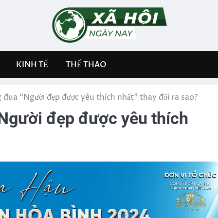
KINH TẾ
THỂ THAO
 đua “Người đẹp được yêu thích nhất” thay đổi ra sao?
Người đẹp được yêu thích