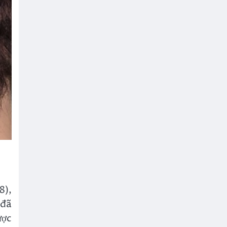
8),
 đã
ược