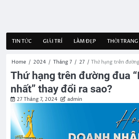
Skip
to
content
TIN TỨC
GIẢI TRÍ
LÀM ĐẸP
THỜI TRANG
Home
2024
Tháng 7
27
Thứ hạng trên đường
Thứ hạng trên đường đua “
nhất” thay đổi ra sao?
27 Tháng 7, 2024
admin