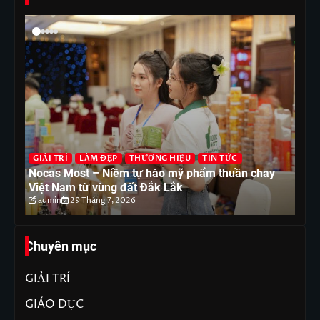
G
T
GIẢI TRÍ
LÀM ĐẸP
THƯƠNG HIỆU
TIN TỨC
ón
Nocas Most – Niềm tự hào mỹ phẩm thuần chay
nh
Việt Nam từ vùng đất Đắk Lắk
tr
admin
29 Tháng 7, 2026
Chuyên mục
GIẢI TRÍ
GIÁO DỤC