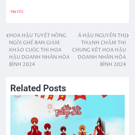
TIN TỨC
HOA HẬU TUYẾT HỒNG
Á HẬU NGUYỄN THỊ
Điều
NGỒI GHẾ BAN GIẢM
THẠNH CHẤM THI
hướng
KHẢO CUỘC THI HOA
CHUNG KẾT HOA HẬU
HẬU DOANH NHÂN HÒA
DOANH NHÂN HÒA
bài
BÌNH 2024
BÌNH 2024
viết
Related Posts