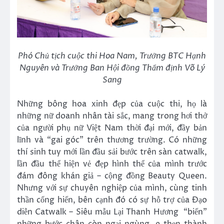
Phó Chủ tịch cuộc thi Hoa Nam, Trưởng BTC Hạnh
Nguyên và Trưởng Ban Hội đồng Thẩm định Võ Lý
Sang
Những bông hoa xinh đẹp của cuộc thi, họ là
những nữ doanh nhân tài sắc, mang trong hơi thở
của người phụ nữ Việt Nam thời đại mới, đầy bản
lĩnh và “gai góc” trên thương trường. Có những
thí sinh tuy mới lần đầu sải bước trên sàn catwalk,
lần đầu thể hiện vẻ đẹp hình thể của mình trước
đám đông khán giả – cộng đồng Beauty Queen.
Nhưng với sự chuyên nghiệp của mình, cùng tinh
thần cống hiến, bên cạnh đó có sự hỗ trợ của Đạo
diễn Catwalk – Siêu mẫu Lại Thanh Hương “biến”
những bước chân còn ngại ngùng, e thẹn thành