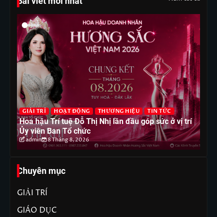
Bài viết mới nhất
G
GIẢI TRÍ
HOẠT ĐỘNG
THƯƠNG HIỆU
TIN TỨC
T
Hoa hậu Trí tuệ Đỗ Thị Nhị lần đầu góp sức ở vị trí
Ho
Ủy viên Ban Tổ chức
ph
admin
8 Tháng 8, 2026
Chuyên mục
GIẢI TRÍ
GIÁO DỤC