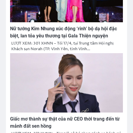
Nữ tướng Kim Nhung xúc động ‘rinh’ bộ dạ hội đặc
biệt, lan tỏa yêu thương tại Gala Thiện nguyện
LƯỢT XEM: 301 XHNN – Tối 17/4, tại Trung tâm Hội nghị
Khách sạn Norah (TP. Vĩnh Yên, tỉnh Vĩnh…
Giấc mơ thành sự thật của nữ CEO thời trang đến từ
mảnh đất sen hồng