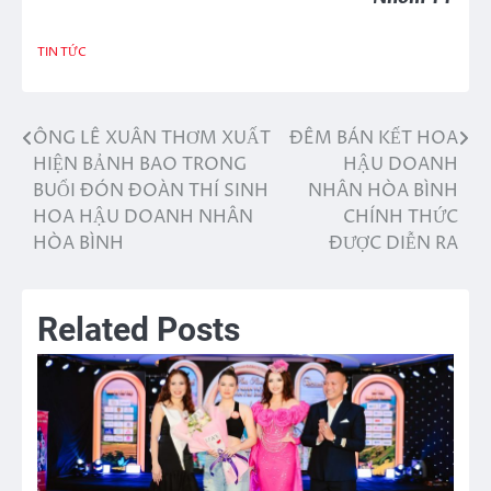
TIN TỨC
ÔNG LÊ XUÂN THƠM XUẤT
ĐÊM BÁN KẾT HOA
Điều
HIỆN BẢNH BAO TRONG
HẬU DOANH
hướng
BUỔI ĐÓN ĐOÀN THÍ SINH
NHÂN HÒA BÌNH
HOA HẬU DOANH NHÂN
CHÍNH THỨC
bài
HÒA BÌNH
ĐƯỢC DIỄN RA
viết
Related Posts