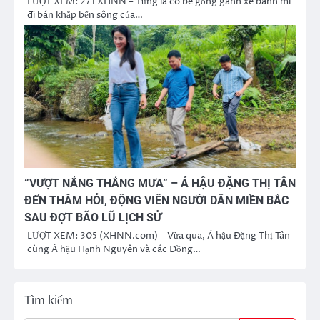
LƯỢT XEM: 271 XHNN – Từng là cô bé gồng gánh xe bánh mì
đi bán khắp bến sông của…
“VƯỢT NẮNG THẮNG MƯA” – Á HẬU ĐẶNG THỊ TÂN
ĐẾN THĂM HỎI, ĐỘNG VIÊN NGƯỜI DÂN MIỀN BẮC
SAU ĐỢT BÃO LŨ LỊCH SỬ
LƯỢT XEM: 305 (XHNN.com) – Vừa qua, Á hậu Đặng Thị Tân
cùng Á hậu Hạnh Nguyên và các Đồng…
Tìm kiếm