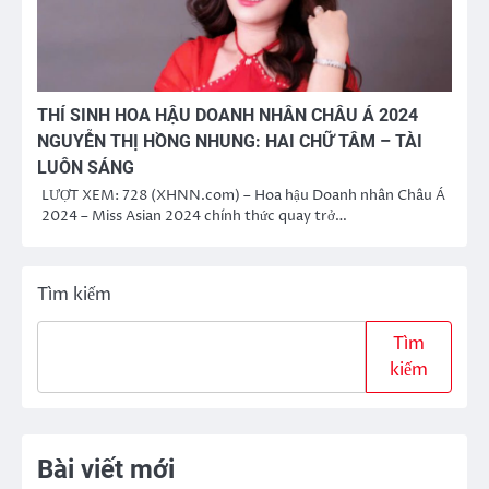
THÍ SINH HOA HẬU DOANH NHÂN CHÂU Á 2024
NGUYỄN THỊ HỒNG NHUNG: HAI CHỮ TÂM – TÀI
LUÔN SÁNG
LƯỢT XEM: 728 (XHNN.com) – Hoa hậu Doanh nhân Châu Á
2024 – Miss Asian 2024 chính thức quay trở…
Tìm kiếm
Tìm
kiếm
Bài viết mới