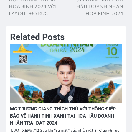
bài
HÒA BÌNH 2024 VỚI
HẬU DOANH NHÂN
viết
LAYOUT ĐỎ RỰC
HÒA BÌNH 2024
Related Posts
MC TRƯỜNG GIANG THÍCH THÚ VỚI THÔNG ĐIỆP
BẢO VỆ HÀNH TINH XANH TẠI HOA HẬU DOANH
NHÂN TRÁI ĐẤT 2024
LƯỢT XEM: 742 Sau khi “ra mắt” các nhân vật BTC quyền lực,