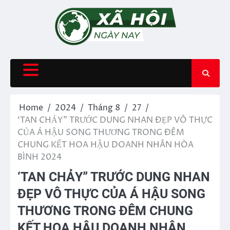
Skip
to
content
Home
2024
Tháng 8
27
‘TAN CHẢY” TRƯỚC DUNG NHAN ĐẸP VÔ THỰC
CỦA Á HẬU SONG THƯƠNG TRONG ĐÊM
CHUNG KẾT HOA HẬU DOANH NHÂN HÒA
BÌNH 2024
‘TAN CHẢY” TRƯỚC DUNG NHAN
ĐẸP VÔ THỰC CỦA Á HẬU SONG
THƯƠNG TRONG ĐÊM CHUNG
KẾT HOA HẬU DOANH NHÂN