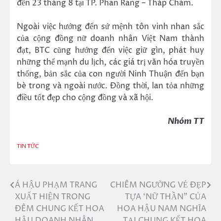
đến 23 tháng 8 tại TP. Phan Rang – Tháp Chàm.
Ngoài việc hướng đến sứ mệnh tôn vinh nhan sắc
của cộng đồng nữ doanh nhân Việt Nam thành
đạt, BTC cũng hướng đến việc giữ gìn, phát huy
những thế mạnh du lịch, các giá trị văn hóa truyền
thống, bản sắc của con người Ninh Thuận đến bạn
bè trong và ngoài nước. Đồng thời, lan tỏa những
điều tốt đẹp cho cộng đồng và xã hội.
Nhóm TT
TIN TỨC
Á HẬU PHẠM TRANG
CHIÊM NGƯỠNG VẺ ĐẸP
Điều
XUẤT HIỆN TRONG
TỰA ‘NỮ THẦN” CỦA
hướng
ĐÊM CHUNG KẾT HOA
HOA HẬU NAM NGHĨA
HẬU DOANH NHÂN
TẠI CHUNG KẾT HOA