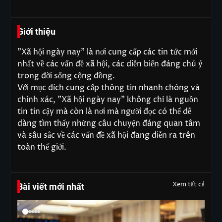
Giới thiệu
"Xã hội ngày nay" là nơi cung cấp các tin tức mới
nhất về các vấn đề xã hội, các diễn biến đáng chú ý
trong đời sống cộng đồng.
Với mục đích cung cấp thông tin nhanh chóng và
chính xác, "Xã hội ngày nay" không chỉ là nguồn
tin tin cậy mà còn là nơi mà người đọc có thể dễ
dàng tìm thấy những câu chuyện đáng quan tâm
và sâu sắc về các vấn đề xã hội đang diễn ra trên
toàn thế giới.
Xem tất cả
Bài viết mới nhất