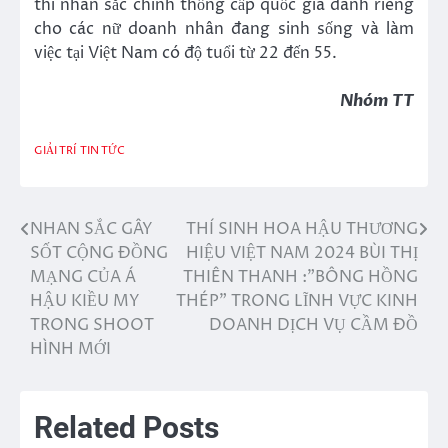
thi nhan sắc chính thống cấp quốc gia dành riêng
cho các nữ doanh nhân đang sinh sống và làm
việc tại Việt Nam có độ tuổi từ 22 đến 55.
Nhóm TT
GIẢI TRÍ
TIN TỨC
NHAN SẮC GÂY
THÍ SINH HOA HẬU THƯƠNG
Điều
SỐT CỘNG ĐỒNG
HIỆU VIỆT NAM 2024 BÙI THỊ
hướng
MẠNG CỦA Á
THIÊN THANH :”BÔNG HỒNG
HẬU KIỀU MY
THÉP” TRONG LĨNH VỰC KINH
bài
TRONG SHOOT
DOANH DỊCH VỤ CẦM ĐỒ
viết
HÌNH MỚI
Related Posts