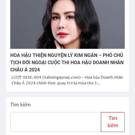
HOA HẬU THIỆN NGUYỆN LÝ KIM NGÂN – PHÓ CHỦ
TỊCH ĐỐI NGOẠI CUỘC THI HOA HẬU DOANH NHÂN
CHÂU Á 2024
LƯỢT XEM: 604 (Xahoingaynay.com) – Hoa hậu Doanh nhân
Châu Á 2024 chính thức quay trở lại mùa thứ 3…
Tìm kiếm
Tìm
kiếm