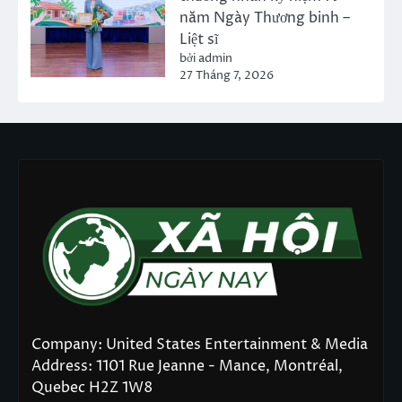
năm Ngày Thương binh –
Liệt sĩ
bởi admin
27 Tháng 7, 2026
Company: United States Entertainment & Media
Address: 1101 Rue Jeanne - Mance, Montréal,
Quebec H2Z 1W8