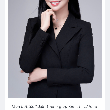
Màn bứt tốc “thần thánh giúp Kim Thi vươn lên