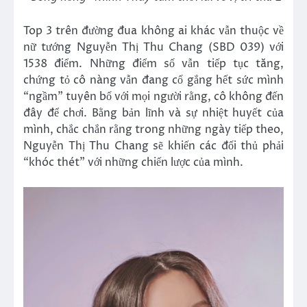
Top 3 trên đường đua không ai khác vẫn thuộc về
nữ tướng Nguyễn Thị Thu Chang (SBD 039) với
1538 điểm. Những điểm số vẫn tiếp tục tăng,
chứng tỏ cô nàng vẫn đang cố gắng hết sức mình
“ngầm” tuyên bố với mọi người rằng, cô không đến
đây để chơi. Bằng bản lĩnh và sự nhiệt huyết của
mình, chắc chắn rằng trong những ngày tiếp theo,
Nguyễn Thị Thu Chang sẽ khiến các đối thủ phải
“khóc thét” với những chiến lược của mình.