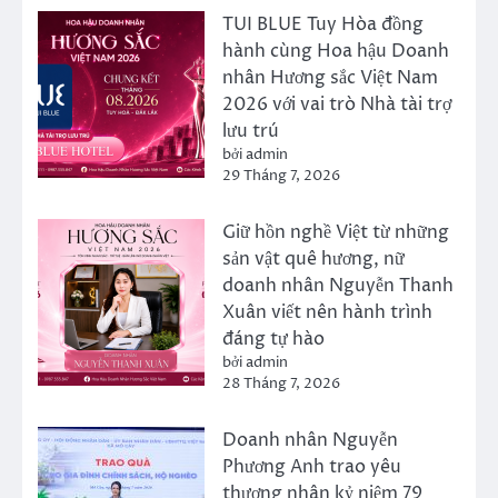
TUI BLUE Tuy Hòa đồng
hành cùng Hoa hậu Doanh
nhân Hương sắc Việt Nam
2026 với vai trò Nhà tài trợ
lưu trú
bởi admin
29 Tháng 7, 2026
Giữ hồn nghề Việt từ những
sản vật quê hương, nữ
doanh nhân Nguyễn Thanh
Xuân viết nên hành trình
đáng tự hào
bởi admin
28 Tháng 7, 2026
Doanh nhân Nguyễn
Phương Anh trao yêu
thương nhân kỷ niệm 79