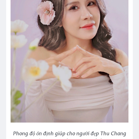
Phong độ ổn định giúp cho người đẹp Thu Chang