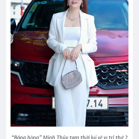
“Bóng hồng” Minh Thúy tam thời lui về vị trí thứ 2