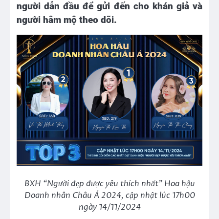
người dẫn đầu để gửi đến cho khán giả và
người hâm mộ theo dõi.
BXH “Người đẹp được yêu thích nhất” Hoa hậu
Doanh nhân Châu Á 2024, cập nhật lúc 17h00
ngày 14/11/2024