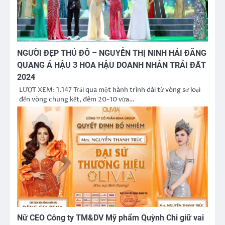
NGƯỜI ĐẸP THỦ ĐÔ – NGUYỄN THỊ NINH HẢI ĐĂNG
QUANG Á HẬU 3 HOA HẬU DOANH NHÂN TRÁI ĐẤT
2024
LƯỢT XEM: 1.147 Trải qua một hành trình dài từ vòng sơ loại
đến vòng chung kết, đêm 20-10 vừa…
Nữ CEO Công ty TM&DV Mỹ phẩm Quỳnh Chi giữ vai