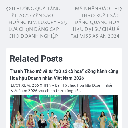
XU HƯỚNG QUÀ TẶNG
MỸ NHÂN ĐÀO THỊ
Điều
TẾT 2025: YẾN SÀO
THẢO XUẤT SẮC
hướng
HOÀNG KIM LUXURY – SỰ
ĐĂNG QUANG HOA
LỰA CHỌN ĐẲNG CẤP
HẬU ĐẠI SỨ CHÂU Á
bài
CHO DOANH NGHIỆP
TẠI MISS ASIAN 2024
viết
Related Posts
Thanh Thảo trở về từ “xứ sở cờ hoa” đồng hành cùng
Hoa hậu Doanh nhân Việt Nam 2026
LƯỢT XEM: 266 XHNN – Ban Tổ chức Hoa hậu Doanh nhân
Việt Nam 2026 vừa chính thức công bố…