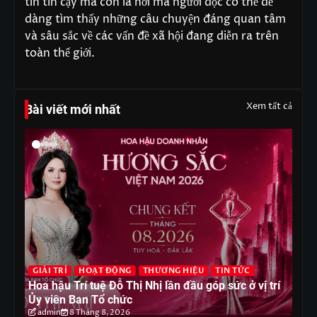
tin tin cậy mà còn là nơi mà người đọc có thể dễ
dàng tìm thấy những câu chuyện đáng quan tâm
và sâu sắc về các vấn đề xã hội đang diễn ra trên
toàn thế giới.
Xem tất cả
Bài viết mới nhất
G
GIẢI TRÍ
HOẠT ĐỘNG
THƯƠNG HIỆU
TIN TỨC
T
Hoa hậu Trí tuệ Đỗ Thị Nhị lần đầu góp sức ở vị trí
Ho
Ủy viên Ban Tổ chức
ph
admin
8 Tháng 8, 2026