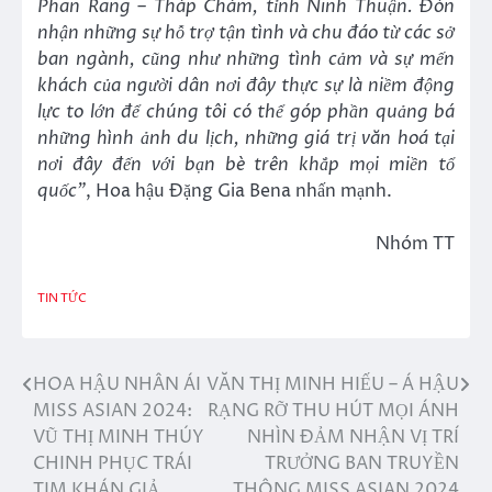
Phan Rang – Tháp Chàm, tỉnh Ninh Thuận. Đón
nhận những sự hỗ trợ tận tình và chu đáo từ các sở
ban ngành, cũng như những tình cảm và sự mến
khách của người dân nơi đây thực sự là niềm động
lực to lớn để chúng tôi có thể góp phần quảng bá
những hình ảnh du lịch, những giá trị văn hoá tại
nơi đây đến với bạn bè trên khắp mọi miền tổ
quốc”
, Hoa hậu Đặng Gia Bena nhấn mạnh.
Nhóm TT
TIN TỨC
HOA HẬU NHÂN ÁI
VĂN THỊ MINH HIẾU – Á HẬU
Điều
MISS ASIAN 2024:
RẠNG RỠ THU HÚT MỌI ÁNH
hướng
VŨ THỊ MINH THÚY
NHÌN ĐẢM NHẬN VỊ TRÍ
CHINH PHỤC TRÁI
TRƯỞNG BAN TRUYỀN
bài
TIM KHÁN GIẢ
THÔNG MISS ASIAN 2024