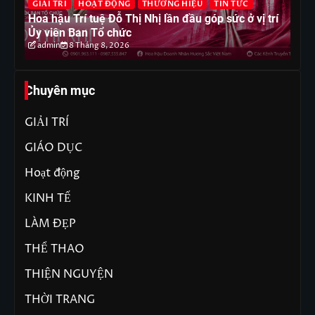
GIẢI TRÍ
HOẠT ĐỘNG
THƯƠNG HIỆU
TIN TỨC
T
Hoa hậu Trí tuệ Đỗ Thị Nhị lần đầu góp sức ở vị trí
Ho
Ủy viên Ban Tổ chức
ph
admin
8 Tháng 8, 2026
Chuyên mục
GIẢI TRÍ
GIÁO DỤC
Hoạt động
KINH TẾ
LÀM ĐẸP
THỂ THAO
THIỆN NGUYỆN
THỜI TRANG