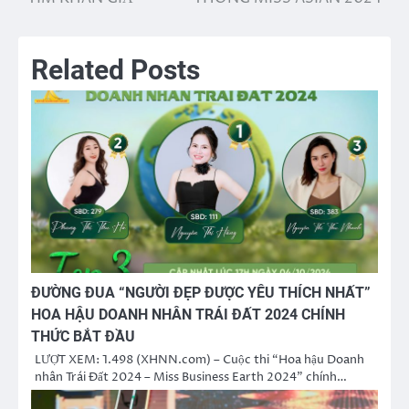
viết
Related Posts
ĐƯỜNG ĐUA “NGƯỜI ĐẸP ĐƯỢC YÊU THÍCH NHẤT”
HOA HẬU DOANH NHÂN TRÁI ĐẤT 2024 CHÍNH
THỨC BẮT ĐẦU
LƯỢT XEM: 1.498 (XHNN.com) – Cuộc thi “Hoa hậu Doanh
nhân Trái Đất 2024 – Miss Business Earth 2024” chính…