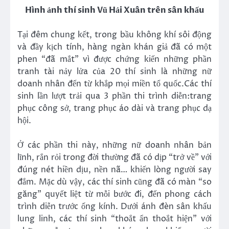
Hình ảnh thí sinh Vũ Hải Xuân trên sân khấu
Tại đêm chung kết, trong bầu không khí sôi động
và đầy kịch tính, hàng ngàn khán giả đã có một
phen “đã mắt” vì
được chứng kiến những phần
tranh tài nảy lửa của 20 thí sinh là những nữ
doanh nhân đến từ khắp mọi miền tổ quốc.Các thí
sinh lần lượt trải qua 3 phần thi trình diễn:trang
phục công sở, trang phục áo dài và trang phục dạ
hội.
Ở các phần thi này, những nữ doanh nhân bản
lĩnh, rắn rỏi trong đời thường đã có dịp “trở về” với
đúng nét hiền dịu, nền nã… khiến lòng người say
đắm. Mặc dù vậy, các thí sinh cũng đã có màn “so
găng” quyết liệt từ mỗi bước đi, đến phong cách
trình diễn trước ống kính. Dưới ánh đèn sân khấu
lung linh, các thí sinh “thoắt ẩn thoắt hiện” với