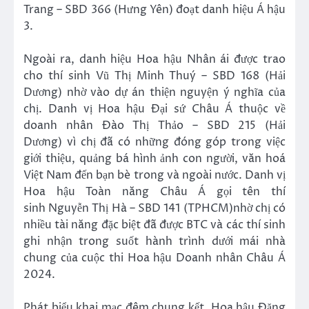
Trang – SBD 366 (Hưng Yên) đoạt danh hiệu Á hậu
3.
Ngoài ra, danh hiệu Hoa hậu Nhân ái được trao
cho thí sinh Vũ Thị Minh Thuý – SBD 168 (Hải
Dương) nhờ vào dự án thiện nguyện ý nghĩa của
chị. Danh vị Hoa hậu Đại sứ Châu Á thuộc về
doanh nhân Đào Thị Thảo
– SBD 215 (Hải
Dương) vì chị đã có những đóng góp trong việc
giới thiệu, quảng bá hình ảnh con người, văn hoá
Việt Nam đến bạn bè trong và ngoài nước. Danh vị
Hoa hậu Toàn năng Châu Á gọi tên thí
sinh Nguyễn Thị Hà – SBD 141 (TPHCM)nhờ chị
có
nhiều tài năng đặc biệt đã được BTC và các thí sinh
ghi nhận trong suốt hành trình dưới mái nhà
chung của cuộc thi Hoa hậu Doanh nhân Châu Á
2024.
Phát biểu khai mạc đêm chung kết, Hoa hậu Đặng