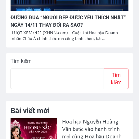
ĐƯỜNG ĐUA “NGƯỜI ĐẸP ĐƯỢC YÊU THÍCH NHẤT”
NGÀY 14/11 THAY ĐỔI RA SAO?
LƯỢT XEM: 421 (XHNN.com) – Cuộc thi Hoa hậu Doanh
nhân Châu Á chính thức mở cổng bình chọn, bắt…
Tìm kiếm
Tìm
kiếm
Bài viết mới
Hoa hậu Nguyễn Hoàng
Vân bước vào hành trình
mới cùng Hoa hậu Doanh