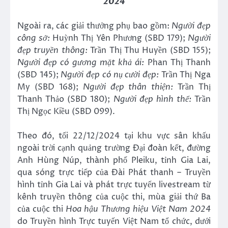
2024
Ngoài ra, các giải thưởng phụ bao gồm:
Người đẹp
công sở:
Huỳnh Thị Yên Phương (SBD 179);
Người
đẹp truyền thông:
Trần Thị Thu Huyền (SBD 155);
Người đẹp có gương mặt khả ái:
Phan Thị Thanh
(SBD 145);
Người đẹp có nụ cười đẹp:
Trần Thị Nga
My (SBD 168);
Người đẹp thân thiện:
Trần Thị
Thanh Thảo (SBD 180);
Người đẹp hình thể:
Trần
Thị Ngọc Kiều (SBD 099).
Theo đó, tối 22/12/2024 tại khu vực sân khấu
ngoài trời cạnh quảng trường Đại đoàn kết, đường
Anh Hùng Núp, thành phố Pleiku, tỉnh Gia Lai,
qua sóng trực tiếp của Đài Phát thanh – Truyền
hình tỉnh Gia Lai và phát trực tuyến livestream từ
kênh truyền thông của cuộc thi, mùa giải thứ Ba
của cuộc thi
Hoa hậu Thương hiệu Việt Nam 2024
do Truyền hình Trực tuyến Việt Nam tổ chức, dưới