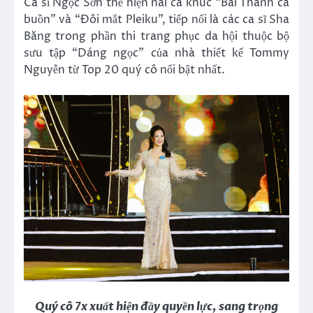
Ca sĩ Ngọc Sơn thể hiện hai ca khúc “Bài Thánh ca
buồn” và “Đôi mắt Pleiku”, tiếp nối là các ca sĩ Sha
Băng trong phần thi trang phục da hội thuộc bộ
sưu tập “Dáng ngọc” của nhà thiết kế Tommy
Nguyễn từ Top 20 quý cô nổi bật nhất.
Quý cô
7
x xuất hiện đầy quyền lực, sang trọng