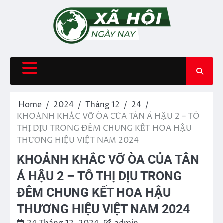
Skip
to
content
Home
2024
Tháng 12
24
KHOẢNH KHẮC VỠ ÒA CỦA TÂN Á HẬU 2 – TÔ
THỊ DỊU TRONG ĐÊM CHUNG KẾT HOA HẬU
THƯƠNG HIỆU VIỆT NAM 2024
KHOẢNH KHẮC VỠ ÒA CỦA TÂN
Á HẬU 2 – TÔ THỊ DỊU TRONG
ĐÊM CHUNG KẾT HOA HẬU
THƯƠNG HIỆU VIỆT NAM 2024