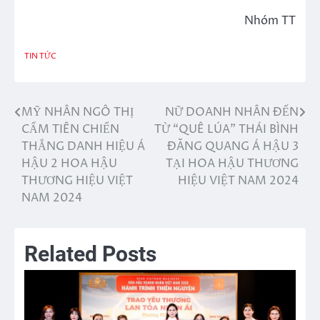
Nhóm TT
TIN TỨC
MỸ NHÂN NGÔ THỊ
NỮ DOANH NHÂN ĐẾN
Điều
CẨM TIÊN CHIẾN
TỪ “QUÊ LÚA” THÁI BÌNH
hướng
THẮNG DANH HIỆU Á
ĐĂNG QUANG Á HẬU 3
HẬU 2 HOA HẬU
TẠI HOA HẬU THƯƠNG
bài
THƯƠNG HIỆU VIỆT
HIỆU VIỆT NAM 2024
viết
NAM 2024
Related Posts