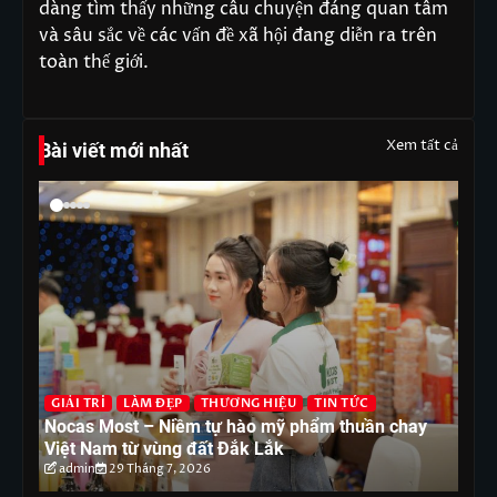
dàng tìm thấy những câu chuyện đáng quan tâm
và sâu sắc về các vấn đề xã hội đang diễn ra trên
toàn thế giới.
Xem tất cả
Bài viết mới nhất
G
T
GIẢI TRÍ
LÀM ĐẸP
THƯƠNG HIỆU
TIN TỨC
ón
Nocas Most – Niềm tự hào mỹ phẩm thuần chay
nh
Việt Nam từ vùng đất Đắk Lắk
tr
admin
29 Tháng 7, 2026