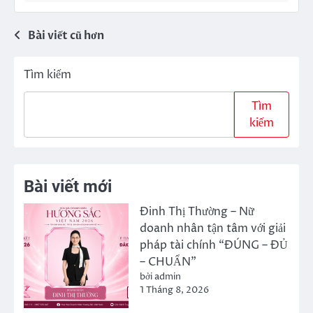
Bài viết cũ hơn
Điều
hướng
Tìm kiếm
bài
Tìm
viết
kiếm
Bài viết mới
Đinh Thị Thường – Nữ
doanh nhân tận tâm với giải
pháp tài chính “ĐÚNG – ĐỦ
– CHUẨN”
bởi admin
1 Tháng 8, 2026