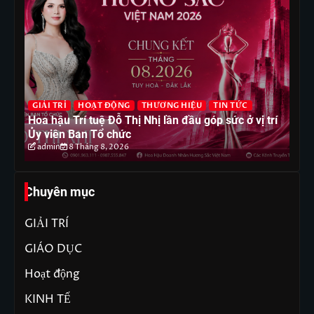
G
GIẢI TRÍ
HOẠT ĐỘNG
THƯƠNG HIỆU
TIN TỨC
T
Hoa hậu Trí tuệ Đỗ Thị Nhị lần đầu góp sức ở vị trí
Ho
Ủy viên Ban Tổ chức
ph
admin
8 Tháng 8, 2026
Chuyên mục
GIẢI TRÍ
GIÁO DỤC
Hoạt động
KINH TẾ