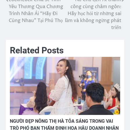
Điều
Yêu Thương Qua Chương
công cùng châm ngôn:
hướng
Trình Nhân Ái “Hãy Đi
Hãy học hỏi từ những sai
Cùng Nhau” Tại Phú Thọ
lầm và không ngừng phát
bài
triển
viết
Related Posts
NGƯỜI ĐẸP NÔNG THỊ HÀ TỎA SÁNG TRONG VAI
TRÒ PHÓ BAN THẨM ĐỊNH HOA HẬU DOANH NHÂN