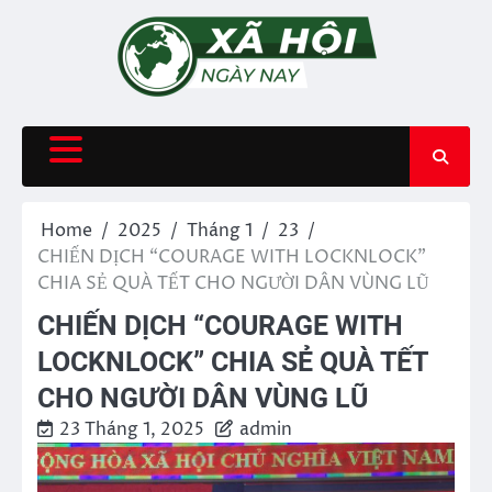
Skip
to
content
Home
2025
Tháng 1
23
CHIẾN DỊCH “COURAGE WITH LOCKNLOCK”
CHIA SẺ QUÀ TẾT CHO NGƯỜI DÂN VÙNG LŨ
CHIẾN DỊCH “COURAGE WITH
LOCKNLOCK” CHIA SẺ QUÀ TẾT
CHO NGƯỜI DÂN VÙNG LŨ
23 Tháng 1, 2025
admin