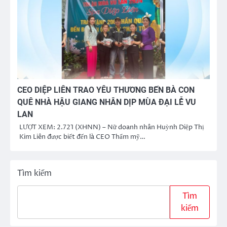
CEO DIỆP LIÊN TRAO YÊU THƯƠNG BẾN BÀ CON
QUÊ NHÀ HẬU GIANG NHÂN DỊP MÙA ĐẠI LỄ VU
LAN
LƯỢT XEM: 2.721 (XHNN) – Nữ doanh nhân Huỳnh Diệp Thị
Kim Liên được biết đến là CEO Thẩm mỹ…
Tìm kiếm
Tìm
kiếm