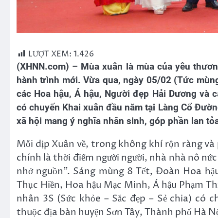
LƯỢT XEM:
1.426
(XHNN.com) – Mùa xuân là mùa của yêu thương
hành trình mới. Vừa qua, ngày 05/02 (Tức mùn
các Hoa hậu, Á hậu, Người đẹp Hải Dương và 
có chuyến Khai xuân đầu năm tại Làng Cổ Đườn
xã hội mang ý nghĩa nhân sinh, góp phần lan tỏa
Mỗi dịp Xuân về, trong không khí rộn ràng v
chính là thời điểm người người, nhà nhà nô nức
nhớ nguồn”. Sáng mùng 8 Tết, Đoàn Hoa hậu
Thục Hiền, Hoa hậu Mạc Minh, Á hậu Phạm Thị
nhân 3S (Sức khỏe – Sắc đẹp – Sẻ chia) có 
thuộc địa bàn huyện Sơn Tây, Thành phố Hà Nộ