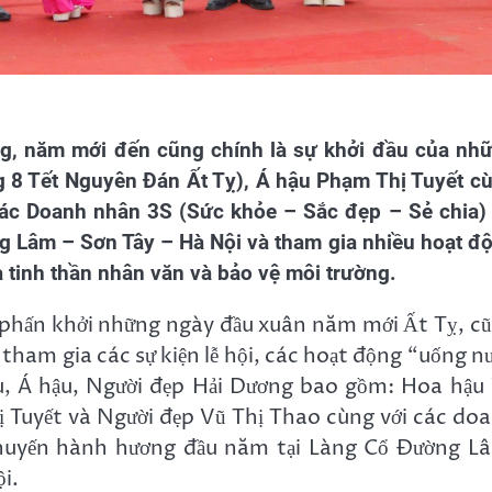
, năm mới đến cũng chính là sự khởi đầu của nh
g 8 Tết Nguyên Đán Ất Tỵ), Á hậu Phạm Thị Tuyết c
các Doanh nhân 3S (Sức khỏe – Sắc đẹp – Sẻ chia)
g Lâm – Sơn Tây – Hà Nội và tham gia nhiều hoạt đ
 tinh thần nhân văn và bảo vệ môi trường.
à phấn khởi những ngày đầu xuân năm mới Ất Tỵ, c
 tham gia các sự kiện lễ hội, các hoạt động “uống n
, Á hậu, Người đẹp Hải Dương bao gồm: Hoa hậu
 Tuyết và Người đẹp Vũ Thị Thao cùng với các do
chuyến hành hương đầu năm tại Làng Cổ Đường L
i.