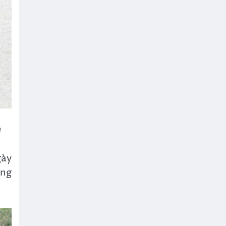
g
gày
òng