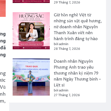
29 Tháng 7, 2026
Giữ hồn nghề Việt từ
những sản vật quê hương,
nữ doanh nhân Nguyễn
Thanh Xuân viết nên
ững
hành trình đáng tự hào
ùng
bởi admin
 đã
28 Tháng 7, 2026
ộng
Doanh nhân Nguyễn
Phương Anh trao yêu
ũng
thương nhân kỷ niệm 79
năm Ngày Thương binh –
ước
Liệt sĩ
 Vũ
bởi admin
anh
27 Tháng 7, 2026
âm,