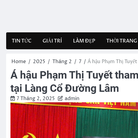
Skip
to
content
TIN TỨC
GIẢI TRÍ
LÀM ĐẸP
THỜI TRANG
Home
2025
Tháng 2
7
Á hậu Phạm Thị Tuyết
Á hậu Phạm Thị Tuyết tham 
tại Làng Cổ Đường Lâm
7 Tháng 2, 2025
admin