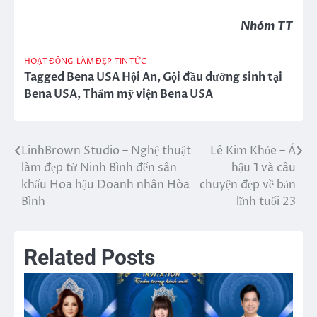
Nhóm TT
HOẠT ĐỘNG
LÀM ĐẸP
TIN TỨC
Tagged
Bena USA Hội An
,
Gội đầu dưỡng sinh tại
Bena USA
,
Thẩm mỹ viện Bena USA
LinhBrown Studio – Nghệ thuật
Lê Kim Khỏe – Á
Điều
làm đẹp từ Ninh Bình đến sân
hậu 1 và câu
hướng
khấu Hoa hậu Doanh nhân Hòa
chuyện đẹp về bản
Bình
lĩnh tuổi 23
bài
viết
Related Posts