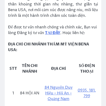
thân khoảng thời gian nhẹ nhàng, thư giãn tại
Bena USA, nơi mỗi cảm xúc được nâng niu, mỗi liệu
trình là một hành trình chăm sóc toàn diện.
Để được tư vấn nhanh chóng và chính xác, Bạn vui
lòng Đăng ký tư vấn
TẠI ĐÂY
. Hoặc liên hệ:
ĐỊA CHỈ CHI NHÁNH THẨM MỸ VIỆN BENA
USA:
TÊN CHI
SỐ ĐIỆN
STT
ĐỊA CHỈ
NHÁNH
THOẠI
84 Nguyễn Duy
0935. 181.
1
84 HỘI AN
Hiệu – Hội An –
799
Quảng Nam