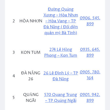
Đường Quảng
Xương – Hòa Nhơn
0906.
545.
2
HÒA NHƠN
– Hòa Vang – TP
899
Đà Nẵng ( Đối diện
quán mỳ Bà Tĩnh)
274 Lê Hồng
0935. 645.
3
KON TUM
Phong – Kon Tum
899
0905. 780.
ĐÀ NẴNG
26 Lê Đình Lý – TP
4
164
26
Đà Nẵng
QUẢNG
570 Quang Trung
0901. 942.
5
NGÃI
– TP Quảng Ngãi
899