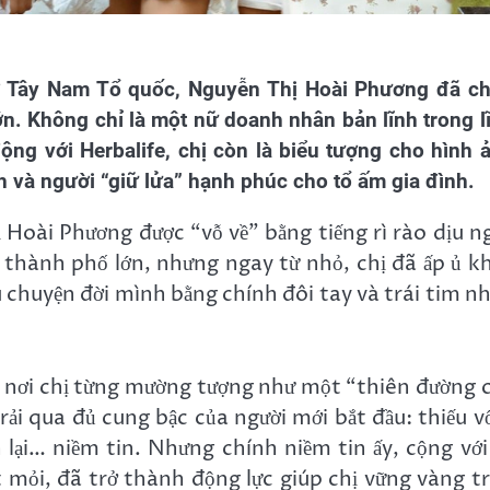
 Tây Nam Tổ quốc, Nguyễn Thị Hoài Phương đã c
n. Không chỉ là một nữ doanh nhân bản lĩnh trong l
ng với Herbalife, chị còn là biểu tượng cho hình 
h và người “giữ lửa” hạnh phúc cho tổ ấm gia đình.
hị Hoài Phương được “vỗ về” bằng tiếng rì rào dịu n
à thành phố lớn, nhưng ngay từ nhỏ, chị đã ấp ủ k
u chuyện đời mình bằng chính đôi tay và trái tim nh
, nơi chị từng mường tượng như một “thiên đường 
rải qua đủ cung bậc của người mới bắt đầu: thiếu v
 lại… niềm tin. Nhưng chính niềm tin ấy, cộng với
t mỏi, đã trở thành động lực giúp chị vững vàng t