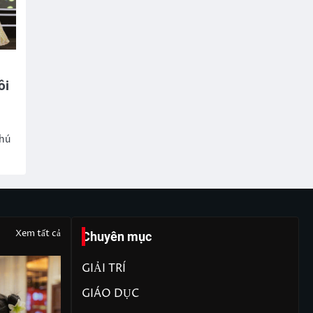
ôi
Phú
Xem tất cả
Chuyên mục
GIẢI TRÍ
GIÁO DỤC