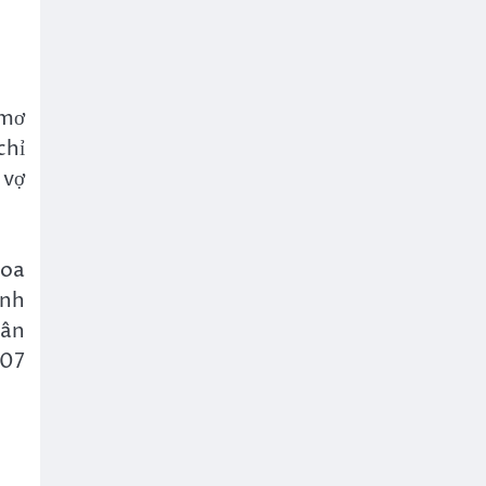
 mơ
chỉ
 vợ
Hoa
anh
hân
507