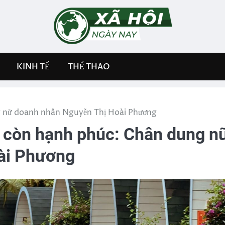
KINH TẾ
THỂ THAO
g nữ doanh nhân Nguyễn Thị Hoài Phương
ị còn hạnh phúc: Chân dung n
ài Phương