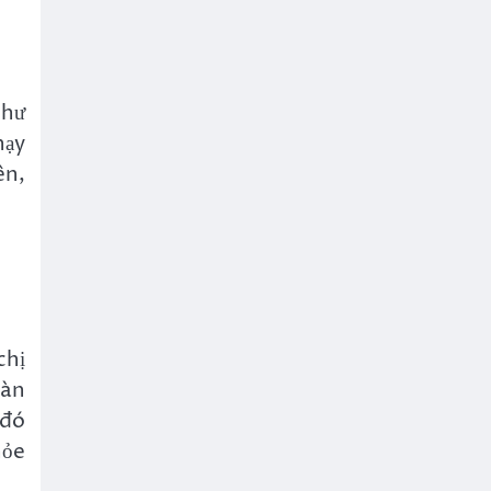
như
hạy
ên,
chị
oàn
 đó
hỏe