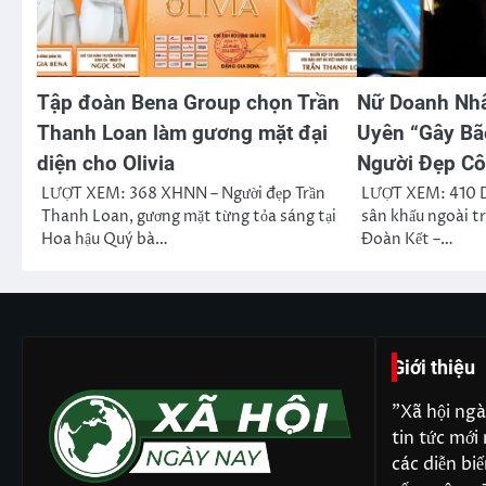
Tập đoàn Bena Group chọn Trần
Nữ Doanh Nhâ
Thanh Loan làm gương mặt đại
Uyên “Gây Bã
diện cho Olivia
Người Đẹp C
LƯỢT XEM: 368 XHNN – Người đẹp Trần
LƯỢT XEM: 410 Dư
Thanh Loan, gương mặt từng tỏa sáng tại
sân khấu ngoài t
Hoa hậu Quý bà…
Đoàn Kết –…
Giới thiệu
"Xã hội ngà
tin tức mới 
các diễn bi