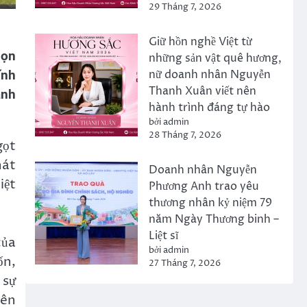
29 Tháng 7, 2026
Giữ hồn nghề Việt từ
họn
những sản vật quê hương,
nữ doanh nhân Nguyễn
ĩnh
Thanh Xuân viết nên
ảnh
hành trình đáng tự hào
bởi admin
28 Tháng 7, 2026
gọt
hát
Doanh nhân Nguyễn
iệt
Phương Anh trao yêu
thương nhân kỷ niệm 79
năm Ngày Thương binh –
Liệt sĩ
của
bởi admin
ốn,
27 Tháng 7, 2026
 sự
rên