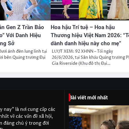
n Gen Z Trần Bảo
Hoa hậu Trí tuệ – Hoa hậu
o” Với Danh Hiệu
Thương hiệu Việt Nam 2026: “T
ông Sở
dành danh hiệu này cho mẹ”
ới ánh đèn lung linh tại
LƯỢT XEM: 92 XHNN – Tối ngày
rời bên Quảng trường Đại
26/6/2026, tại Sân khấu Quảng trường 
Gia Riverside (Khu đô thị Đại…
Bài viết mới nhất
y nay" là nơi cung cấp các
nhất về các vấn đề xã hội,
ến đáng chú ý trong đời