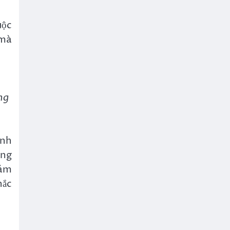
uộc
 mà
ng
ình
ang
hám
hắc