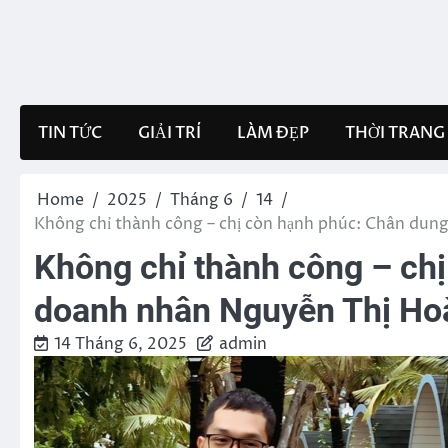
Skip
to
content
TIN TỨC
GIẢI TRÍ
LÀM ĐẸP
THỜI TRANG
Home
2025
Tháng 6
14
Không chỉ thành công – chị còn hạnh phúc: Chân dun
Không chỉ thành công – ch
doanh nhân Nguyễn Thị Ho
14 Tháng 6, 2025
admin