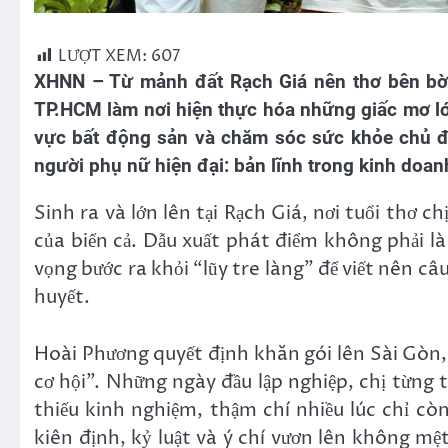
LƯỢT XEM:
607
XHNN – Từ mảnh đất Rạch Giá nên thơ bên bờ
TP.HCM làm nơi hiện thực hóa những giấc mơ lớ
vực bất động sản và chăm sóc sức khỏe chủ độ
người phụ nữ hiện đại: bản lĩnh trong kinh doan
Sinh ra và lớn lên tại Rạch Giá, nơi tuổi thơ c
của biển cả. Dẫu xuất phát điểm không phải l
vọng bước ra khỏi “lũy tre làng” để viết nên câ
huyết.
Hoài Phương quyết định khăn gói lên Sài Gòn
cơ hội”. Những ngày đầu lập nghiệp, chị từng t
thiếu kinh nghiệm, thậm chí nhiều lúc chỉ còn
kiên định, kỷ luật và ý chí vươn lên không mệ