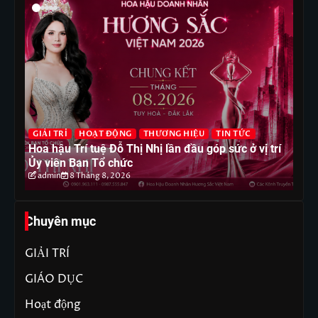
G
GIẢI TRÍ
HOẠT ĐỘNG
THƯƠNG HIỆU
TIN TỨC
T
Hoa hậu Trí tuệ Đỗ Thị Nhị lần đầu góp sức ở vị trí
Ho
Ủy viên Ban Tổ chức
ph
admin
8 Tháng 8, 2026
Chuyên mục
GIẢI TRÍ
GIÁO DỤC
Hoạt động