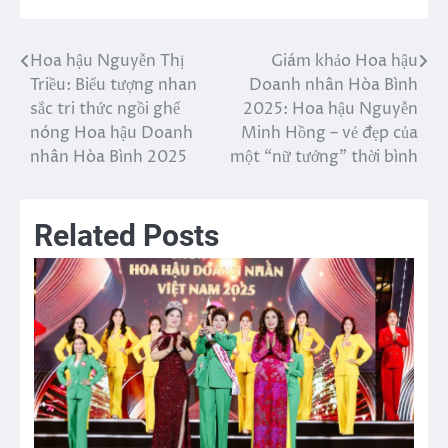
Hoa hậu Nguyễn Thị
Giám khảo Hoa hậu
Điều
Triều: Biểu tượng nhan
Doanh nhân Hòa Bình
hướng
sắc tri thức ngồi ghế
2025: Hoa hậu Nguyễn
nóng Hoa hậu Doanh
Minh Hồng – vẻ đẹp của
bài
nhân Hòa Bình 2025
một “nữ tướng” thời bình
viết
Related Posts