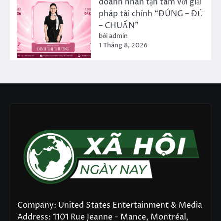
doanh nhân tận tâm với giải
pháp tài chính “ĐÚNG – ĐỦ
– CHUẨN”
bởi admin
1 Tháng 8, 2026
Company: United States Entertainment & Media
Address: 1101 Rue Jeanne - Mance, Montréal,