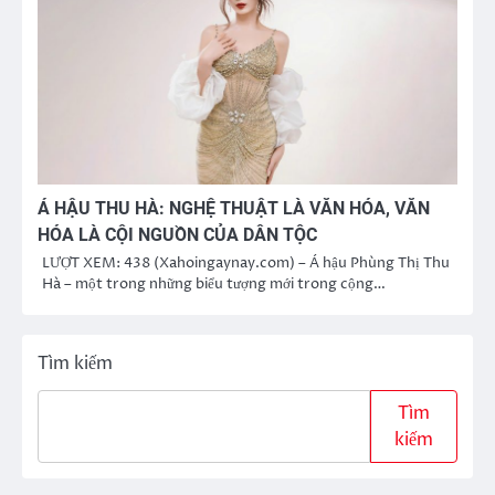
Á HẬU THU HÀ: NGHỆ THUẬT LÀ VĂN HÓA, VĂN
HÓA LÀ CỘI NGUỒN CỦA DÂN TỘC
LƯỢT XEM: 438 (Xahoingaynay.com) – Á hậu Phùng Thị Thu
Hà – một trong những biểu tượng mới trong cộng…
Tìm kiếm
Tìm
kiếm