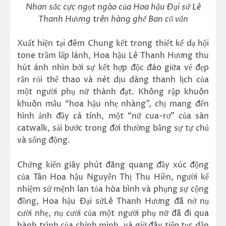
Nhan sắc cực ngọt ngào của Hoa hậu Đại sứ Lê
Thanh Hương trên hàng ghế Ban cố vấn
Xuất hiện tại đêm Chung kết trong thiết kế dạ hội
tone trầm lấp lánh, Hoa hậu Lê Thanh Hương thu
hút ánh nhìn bởi sự kết hợp độc đáo giữa vẻ đẹp
rắn rỏi thể thao và nét dịu dàng thanh lịch của
một người phụ nữ thành đạt. Không rập khuôn
khuôn mẫu “hoa hậu nhẹ nhàng”, chị mang đến
hình ảnh đầy cá tính, một “nữ cua-rơ” của sàn
catwalk, sải bước trong đời thường bằng sự tự chủ
và sống động.
Chứng kiến giây phút đăng quang đầy xúc động
của Tân Hoa hậu Nguyễn Thị Thu Hiền, người kế
nhiệm sứ mệnh lan tỏa hòa bình và phụng sự cộng
đồng, Hoa hậu Đại sứLê Thanh Hương đã nở nụ
cười nhẹ, nụ cười của một người phụ nữ đã đi qua
hành trình của chính mình, và giờ đây tiếp tục dẫn