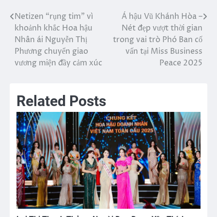
Netizen “rụng tim” vì
Á hậu Vũ Khánh Hòa –
Điều
khoảnh khắc Hoa hậu
Nét đẹp vượt thời gian
hướng
Nhân ái Nguyễn Thị
trong vai trò Phó Ban cố
Phương chuyển giao
vấn tại Miss Business
bài
vương miện đầy cảm xúc
Peace 2025
viết
Related Posts