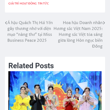
GIẢI TRÍ
HOẠT ĐỘNG
TIN TỨC
Á hậu Quách Thị Hải Yến
Hoa hậu Doanh nhân
Điều
gây thương nhớ với diện
Hương sắc Việt Nam 2025:
hướng
mạo “nàng thơ” tại Miss
Hương sắc Việt tỏa sáng
Business Peace 2025
giữa lòng Hòn ngọc biển
bài
Đông
viết
Related Posts