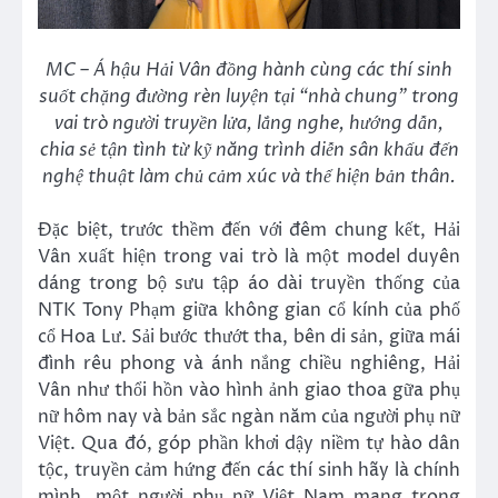
MC – Á hậu Hải Vân đồng hành cùng các thí sinh
suốt chặng đường rèn luyện tại “nhà chung” trong
vai trò người truyền lửa, lắng nghe, hướng dẫn,
chia sẻ tận tình từ kỹ năng trình diễn sân khấu đến
nghệ thuật làm chủ cảm xúc và thể hiện bản thân.
Đặc biệt, trước thềm đến với đêm chung kết, Hải
Vân xuất hiện trong vai trò là một model duyên
dáng trong bộ sưu tập áo dài truyền thống của
NTK Tony Phạm giữa không gian cổ kính của phố
cổ Hoa Lư. Sải bước thướt tha, bên di sản, giữa mái
đình rêu phong và ánh nắng chiều nghiêng, Hải
Vân như thổi hồn vào hình ảnh giao thoa gữa phụ
nữ hôm nay và bản sắc ngàn năm của người phụ nữ
Việt. Qua đó, góp phần khơi dậy niềm tự hào dân
tộc, truyền cảm hứng đến các thí sinh hãy là chính
mình, một người phụ nữ Việt Nam mang trong