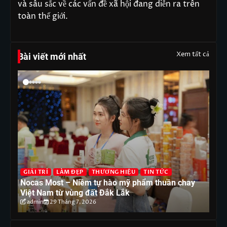
và sâu sắc về các vấn đề xã hội đang diễn ra trên
toàn thế giới.
Xem tất cả
Bài viết mới nhất
G
T
GIẢI TRÍ
LÀM ĐẸP
THƯƠNG HIỆU
TIN TỨC
ón
Nocas Most – Niềm tự hào mỹ phẩm thuần chay
nh
Việt Nam từ vùng đất Đắk Lắk
tr
admin
29 Tháng 7, 2026