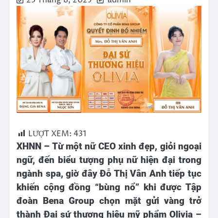
23 Tháng 8, 2025
admin
LƯỢT XEM:
431
XHNN – Từ một nữ CEO xinh đẹp, giỏi ngoại
ngữ, đến biểu tượng phụ nữ hiện đại trong
ngành spa, giờ đây Đỗ Thị Vân Anh tiếp tục
khiến cộng đồng “bùng nổ” khi được Tập
đoàn Bena Group chọn mặt gửi vàng trở
thành Đại sứ thương hiệu mỹ phẩm Olivia –