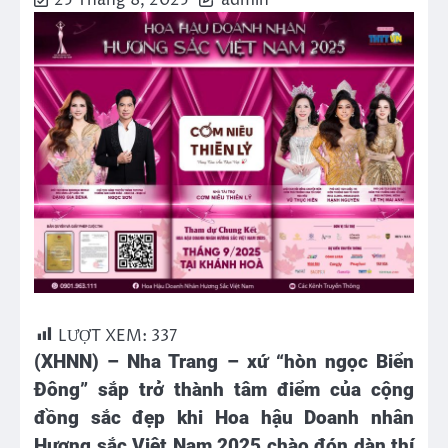
25 Tháng 8, 2025
admin
LƯỢT XEM:
337
(XHNN) –
Nha Trang – xứ “hòn ngọc Biển
Đông” sắp trở thành tâm điểm của cộng
đồng sắc đẹp khi Hoa hậu Doanh nhân
Hương sắc Việt Nam 2025 chào đón dàn thí