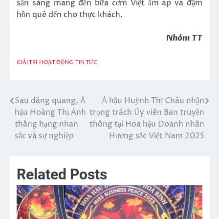
sẵn sàng mang đến bữa cơm Việt ấm áp và đậm
hồn quê đến cho thực khách.
Nhóm TT
GIẢI TRÍ
HOẠT ĐỘNG
TIN TỨC
Sau đăng quang, Á
Á hậu Huỳnh Thị Châu nhận
Điều
hậu Hoàng Thị Ánh
trọng trách Ủy viên Ban truyền
hướng
thăng hạng nhan
thông tại Hoa hậu Doanh nhân
sắc và sự nghiệp
Hương sắc Việt Nam 2025
bài
viết
Related Posts