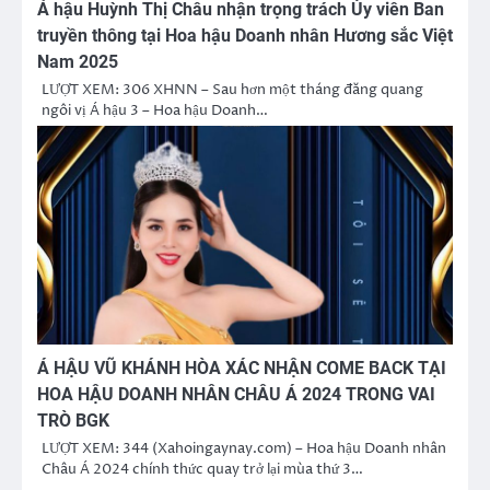
Á hậu Huỳnh Thị Châu nhận trọng trách Ủy viên Ban
truyền thông tại Hoa hậu Doanh nhân Hương sắc Việt
Nam 2025
LƯỢT XEM: 306 XHNN – Sau hơn một tháng đăng quang
ngôi vị Á hậu 3 – Hoa hậu Doanh…
Á HẬU VŨ KHÁNH HÒA XÁC NHẬN COME BACK TẠI
HOA HẬU DOANH NHÂN CHÂU Á 2024 TRONG VAI
TRÒ BGK
LƯỢT XEM: 344 (Xahoingaynay.com) – Hoa hậu Doanh nhân
Châu Á 2024 chính thức quay trở lại mùa thứ 3…