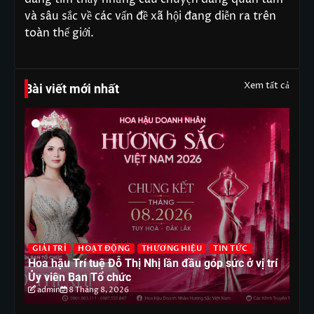
và sâu sắc về các vấn đề xã hội đang diễn ra trên
toàn thế giới.
Xem tất cả
Bài viết mới nhất
G
GIẢI TRÍ
HOẠT ĐỘNG
THƯƠNG HIỆU
TIN TỨC
T
Hoa hậu Trí tuệ Đỗ Thị Nhị lần đầu góp sức ở vị trí
Ho
Ủy viên Ban Tổ chức
ph
admin
8 Tháng 8, 2026