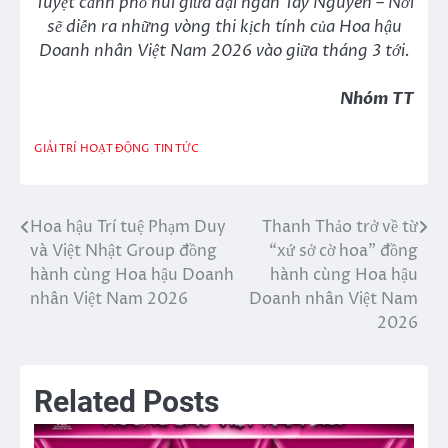
Tuyệt cảnh phố núi giữa đại ngàn Tây Nguyên – Nơi
sẽ diễn ra những vòng thi kịch tính của Hoa hậu
Doanh nhân Việt Nam 2026 vào giữa tháng 3 tới.
Nhóm TT
GIẢI TRÍ
HOẠT ĐỘNG
TIN TỨC
Hoa hậu Trí tuệ Phạm Duy
Thanh Thảo trở về từ
Điều
và Việt Nhật Group đồng
“xứ sở cờ hoa” đồng
hướng
hành cùng Hoa hậu Doanh
hành cùng Hoa hậu
nhân Việt Nam 2026
Doanh nhân Việt Nam
bài
2026
viết
Related Posts