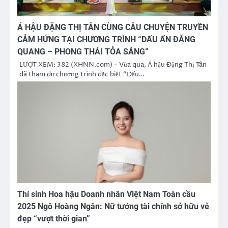
Á HẬU ĐẶNG THỊ TÂN CÙNG CÂU CHUYỆN TRUYỀN
CẢM HỨNG TẠI CHƯƠNG TRÌNH “DẤU ẤN ĐĂNG
QUANG – PHONG THÁI TỎA SÁNG”
LƯỢT XEM: 382 (XHNN.com) – Vừa qua, Á hậu Đặng Thị Tân
đã tham dự chương trình đặc biệt “Dấu…
Thí sinh Hoa hậu Doanh nhân Việt Nam Toàn cầu
2025 Ngô Hoàng Ngân: Nữ tướng tài chính sở hữu vẻ
đẹp “vượt thời gian”