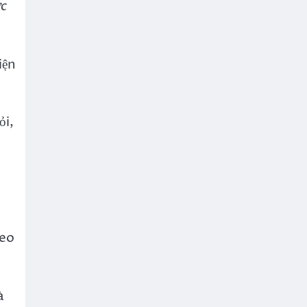
ức
iện
ỏi,
 eo
à