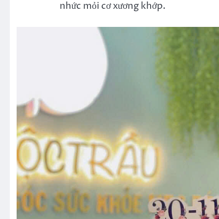
nhức mỏi cơ xương khớp.