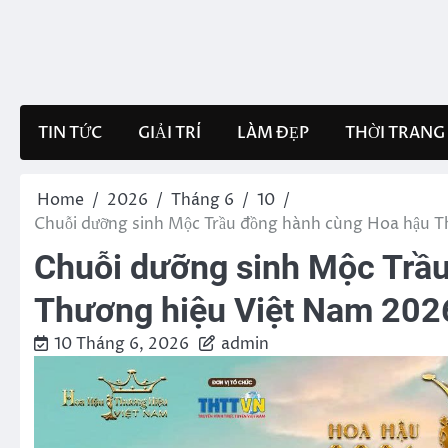
Skip
to
content
TIN TỨC
GIẢI TRÍ
LÀM ĐẸP
THỜI TRANG
Home
2026
Tháng 6
10
Chuỗi dưỡng sinh Mộc Trầu đồng hành cùng Hoa hậu Th
Chuỗi dưỡng sinh Mộc Trầ
Thương hiệu Việt Nam 2026
10 Tháng 6, 2026
admin