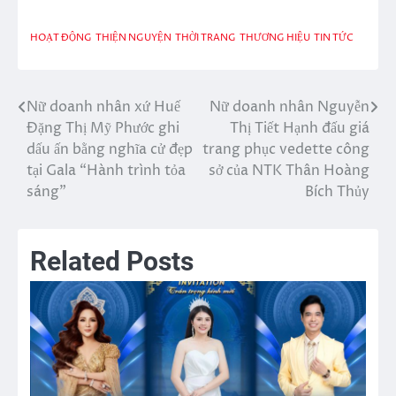
HOẠT ĐỘNG
THIỆN NGUYỆN
THỜI TRANG
THƯƠNG HIỆU
TIN TỨC
Nữ doanh nhân xứ Huế
Nữ doanh nhân Nguyễn
Điều
Đặng Thị Mỹ Phước ghi
Thị Tiết Hạnh đấu giá
hướng
dấu ấn bằng nghĩa cử đẹp
trang phục vedette công
tại Gala “Hành trình tỏa
sở của NTK Thân Hoàng
bài
sáng”
Bích Thủy
viết
Related Posts