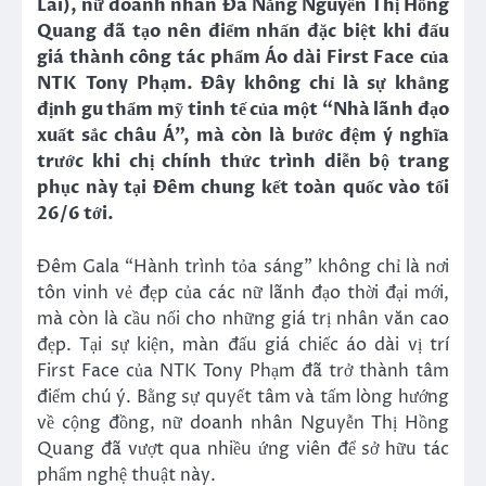
Lai), nữ doanh nhân Đà Nẵng Nguyễn Thị Hồng
Quang đã tạo nên điểm nhấn đặc biệt khi đấu
giá thành công tác phẩm Áo dài First Face của
NTK Tony Phạm. Đây không chỉ là sự khẳng
định gu thẩm mỹ tinh tế của một “Nhà lãnh đạo
xuất sắc châu Á”, mà còn là bước đệm ý nghĩa
trước khi chị chính thức trình diễn bộ trang
phục này tại Đêm chung kết toàn quốc vào tối
26/6 tới.
Đêm Gala “Hành trình tỏa sáng” không chỉ là nơi
tôn vinh vẻ đẹp của các nữ lãnh đạo thời đại mới,
mà còn là cầu nối cho những giá trị nhân văn cao
đẹp. Tại sự kiện, màn đấu giá chiếc áo dài vị trí
First Face của NTK Tony Phạm đã trở thành tâm
điểm chú ý. Bằng sự quyết tâm và tấm lòng hướng
về cộng đồng, nữ doanh nhân Nguyễn Thị Hồng
Quang đã vượt qua nhiều ứng viên để sở hữu tác
phẩm nghệ thuật này.