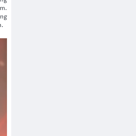
âm.
ơng
n.