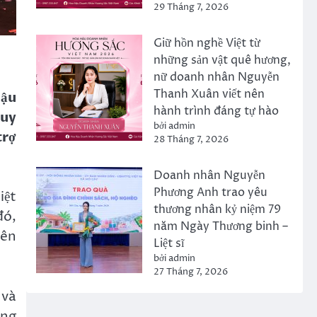
29 Tháng 7, 2026
Giữ hồn nghề Việt từ
những sản vật quê hương,
nữ doanh nhân Nguyễn
Thanh Xuân viết nên
hậu
hành trình đáng tự hào
 uy
bởi admin
trợ
28 Tháng 7, 2026
Doanh nhân Nguyễn
Phương Anh trao yêu
iệt
thương nhân kỷ niệm 79
đó,
năm Ngày Thương binh –
nên
Liệt sĩ
bởi admin
27 Tháng 7, 2026
 và
ông