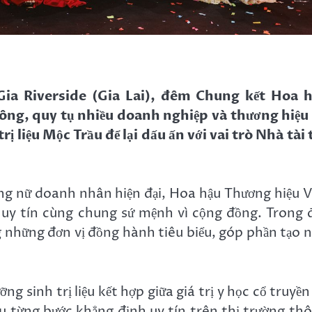
ia Riverside (Gia Lai), đêm Chung kết Hoa 
ông, quy tụ nhiều doanh nghiệp và thương hiệu
 liệu Mộc Trầu để lại dấu ấn với vai trò Nhà tài 
ững nữ doanh nhân hiện đại, Hoa hậu Thương hiệu V
 uy tín cùng chung sứ mệnh vì cộng đồng. Trong 
ng những đơn vị đồng hành tiêu biểu, góp phần tạo 
 sinh trị liệu kết hợp giữa giá trị y học cổ truyền
u từng bước khẳng định uy tín trên thị trường th