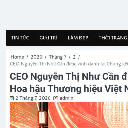
Skip
to
content
TIN TỨC
GIẢI TRÍ
LÀM ĐẸP
THỜI TRANG
Home
2026
Tháng 7
2
CEO Nguyễn Thị Như Cần được vinh danh tại Chung kế
CEO Nguyễn Thị Như Cần đư
Hoa hậu Thương hiệu Việt
2 Tháng 7, 2026
admin