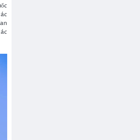
uốc
các
fan
các