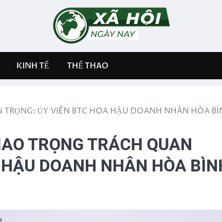
KINH TẾ
THỂ THAO
 TRỌNG: ỦY VIÊN BTC HOA HẬU DOANH NHÂN HÒA BÌ
IAO TRỌNG TRÁCH QUAN
A HẬU DOANH NHÂN HÒA BÌN