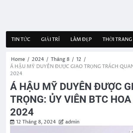
Skip
to
content
TIN TỨC
GIẢI TRÍ
LÀM ĐẸP
THỜI TRANG
Home
2024
Tháng 8
12
Á HẬU MỸ DUYÊN ĐƯỢC GIAO TRỌNG TRÁCH QUAN
2024
Á HẬU MỸ DUYÊN ĐƯỢC G
TRỌNG: ỦY VIÊN BTC HO
2024
12 Tháng 8, 2024
admin