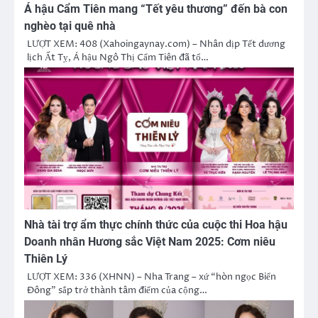
Á hậu Cẩm Tiên mang “Tết yêu thương” đến bà con
nghèo tại quê nhà
LƯỢT XEM: 408 (Xahoingaynay.com) – Nhân dịp Tết dương
lịch Ất Tỵ, Á hậu Ngô Thị Cẩm Tiên đã tổ…
Nhà tài trợ ẩm thực chính thức của cuộc thi Hoa hậu
Doanh nhân Hương sắc Việt Nam 2025: Cơm niêu
Thiên Lý
LƯỢT XEM: 336 (XHNN) – Nha Trang – xứ “hòn ngọc Biển
Đông” sắp trở thành tâm điểm của cộng…