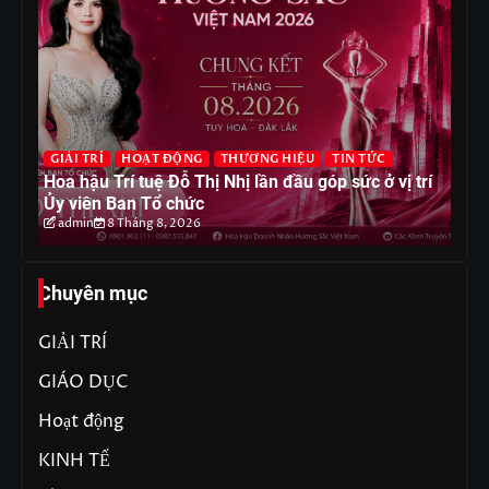
G
GIẢI TRÍ
HOẠT ĐỘNG
THƯƠNG HIỆU
TIN TỨC
T
Hoa hậu Trí tuệ Đỗ Thị Nhị lần đầu góp sức ở vị trí
Ho
Ủy viên Ban Tổ chức
ph
admin
8 Tháng 8, 2026
Chuyên mục
GIẢI TRÍ
GIÁO DỤC
Hoạt động
KINH TẾ