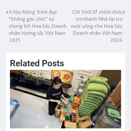
Á hậu Mộng Trinh đẹp
CM SWEAT chính thức
Điều
“không góc chết” tại
trở thành Nhà tài trợ
hướng
chung kết Hoa hậu Doanh
nước uống cho Hoa hậu
nhân Hương sắc Việt Nam
Doanh nhân Việt Nam
bài
2025
2026
viết
Related Posts