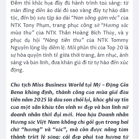
Đêm thi khắc họa đầy đủ hành trình toả sáng: từ
màn đồng diễn áo dài đỏ sao vàng đầy tự hào dân
tộc, đến bộ sưu tập áo dài
“Non sông gấm vóc”
của
NTK Tony Phạm, trang phục công sở
“Hương sắc
mùa thu”
của NTK Thân Hoàng Bích Thủy, và y
phục dạ hội
“Nàng tiên thu”
của NTK Tommy
Nguyễn lộng lẫy diễm lệ. Mỗi phần thi của Top 20 là
sự hòa quyện tinh tế giữa thời trang, âm nhạc, ánh
sáng và bản lĩnh, đưa khán giả đi từ tự hào đến xúc
động.
Chủ tịch Miss Business World tại Mỹ – Đặng Gia
Bena khẳng định, thành công của mùa giải đầu
tiên năm 2025 là dấu son chói lọi, khắc ghi uy tín
của một sân khấu tôn vinh vẻ đẹp và bản lĩnh nữ
doanh nhân thời đại mới. Hoa hậu Doanh nhân
Hương sắc Việt Nam không chỉ gói gọn trong hai
chữ “hương” và “sắc”, mà còn được nâng tầm
thành triết lý sống: cái đẹp phải tỏa hương từ