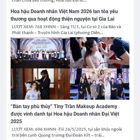
chan chứa yêu thương, Hoa hậu Đại sứ…
Hoa hậu Doanh nhân Việt Nam 2026 lan tỏa yêu
thương qua hoạt động thiện nguyện tại Gia Lai
LƯỢT XEM: 768 XHNN – Sáng 11/3, tại Cơ sở 2 của Báo và
Phát thanh – Truyền hình Gia Lai (phường Diên…
“Bàn tay phù thủy” Tiny Trần Makeup Academy
được vinh danh tại Hoa hậu Doanh nhân Đại Việt
2025
LƯỢT XEM: 696 XHNN -Tối 26/5/2025, tại sân khấu ngoài
trời bên cạnh Quảng trường Đại Đoàn Kết – trái…