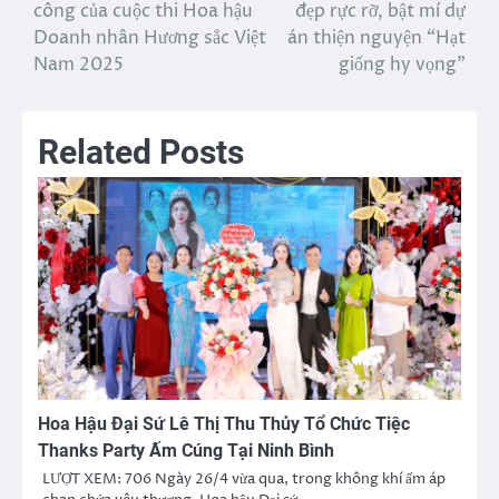
hướng
công của cuộc thi Hoa hậu
đẹp rực rỡ, bật mí dự
Doanh nhân Hương sắc Việt
án thiện nguyện “Hạt
bài
Nam 2025
giống hy vọng”
viết
Related Posts
Hoa Hậu Đại Sứ Lê Thị Thu Thủy Tổ Chức Tiệc
Thanks Party Ấm Cúng Tại Ninh Bình
LƯỢT XEM: 706 Ngày 26/4 vừa qua, trong không khí ấm áp