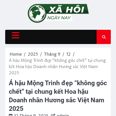
Skip
to
content
Home
2025
Tháng 9
12
Á hậu Mộng Trinh đẹp “không góc chết” tại chung
kết Hoa hậu Doanh nhân Hương sắc Việt Nam
2025
Á hậu Mộng Trinh đẹp “không góc
chết” tại chung kết Hoa hậu
Doanh nhân Hương sắc Việt Nam
2025