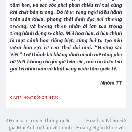
tâm hồn, và sắc vóc phải phản chiếu trí tuệ cùng
khí chất bên trong. Đó là vẻ rạng ngời kiêu hãnh
trên sân khấu, phong thái đĩnh đạc nơi thương
trường, và hương thơm nhân ái lan tỏa trong
từng hành động sẻ chia. Mỗi hoa hậu, á hậu chính
là một cánh hoa riêng biệt, cùng hội tụ tạo nên
vườn hoa rực rỡ của thời đại mới. “Hương sắc
Việt” trở thành lời khẳng định mạnh mẽ rằng phụ
nữ Việt không chỉ gìn giữ bản sắc, mà còn kiến tạo
giá trị nhân văn và khát vọng vươn tầm quốc tế.
Nhóm TT
GIẢI TRÍ
HOẠT ĐỘNG
TIN TỨC
Hoa hậu Truyền thông quốc
Hoa hậu Nhân ái
Điều
gia Mai Anh tự hào về thành
Hoàng Ngân khoe vẻ