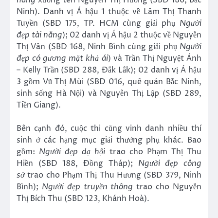
năng
xướng tên Nguyễn Thị Hương (SBD 186, Bắc
Ninh). Danh vị Á hậu 1 thuộc về Lâm Thị Thanh
Tuyền (SBD 175, TP. HCM cùng giải phụ
Người
đẹp
tài năng
); 02 danh vị Á hậu 2 thuộc về Nguyễn
Thị Vân (SBD 168, Ninh Bình cùng giải phụ
Người
đẹp
có gương mặt khả ái
) và Trần Thị Nguyệt Ánh
– Kelly Trần (SBD 288, Đắk Lắk); 02 danh vị Á hậu
3 gồm Vũ Thị Mùi (SBD 016, quê quán Bắc Ninh,
sinh sống Hà Nội) và Nguyễn Thị Lập (SBD 289,
Tiền Giang).
Bên cạnh đó, cuộc thi cũng vinh danh nhiều thí
sinh ở các hạng mục giải thưởng phụ khác. Bao
gồm:
Người đẹp dạ hội
trao cho Phạm Thị Thu
Hiền (SBD 188, Đồng Tháp);
Người đẹp
công
sở
trao cho Phạm Thị Thu Hương (SBD 379, Ninh
Bình);
Người đẹp
truyền thông
trao cho Nguyễn
Thị Bích Thu (SBD 123, Khánh Hoà).