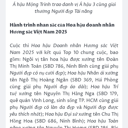
Á hậu Mộng Trinh trao danh vị Á hậu 3 cùng giải
thưởng Người đẹp Tài năng
Hành trình nhan sắc của Hoa hậu doanh nhân
Hương sắc Việt Nam 2025
Cuộc thi
Hoa hậu Doanh nhân H
ương sắc Việt
Nam
2025
với kết quả Top 10 chung cuộc, bao
gồm: Ngôi vị tân hoa hậu được xướng tên Đoàn
Thị Minh Toán (SBD 786, Ninh Bình cùng giải phụ
Người đẹp có nụ cười đẹp
);
Hoa hậu Nhân ái
xướng
tên Ngô Thị Hoàng Ngân (SBD 369, Hải Phòng
cùng giải phụ
Người đẹp
áo dài
);
Hoa hậu Trí
tuệ
xướng tên Nguyễn Thị Hằng Nga (SBD 179,
quê quán Vĩnh Long, sinh sống TP. HCM cùng giải
phụ
Người đẹp
có làn da đẹp
và
Người đẹp
được
yêu thích nhất
);
Hoa hậu Đại sứ
xướng tên Chu Thị
Hồng Hoa (SBD 686, Ninh Bình);
Hoa hậu Toàn