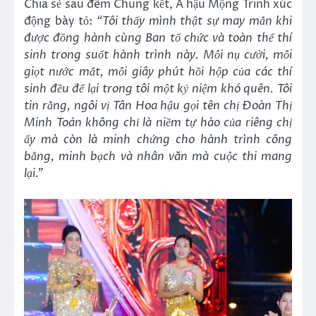
Chia sẻ sau đêm Chung kết, Á hậu Mộng Trinh xúc
động bày tỏ:
“Tôi thấy mình thật sự may mắn khi
được đồng hành cùng Ban tổ chức và toàn thể thí
sinh trong suốt hành trình này. Mỗi nụ cười, mỗi
giọt nước mắt, mỗi giây phút hồi hộp của các thí
sinh đều để lại trong tôi một kỷ niệm khó quên. Tôi
tin rằng, ngôi vị Tân Hoa hậu gọi tên chị Đoàn Thị
Minh Toán không chỉ là niềm tự hào của riêng chị
ấy mà còn là minh chứng cho hành trình công
bằng, minh bạch và nhân văn mà cuộc thi mang
lại.”