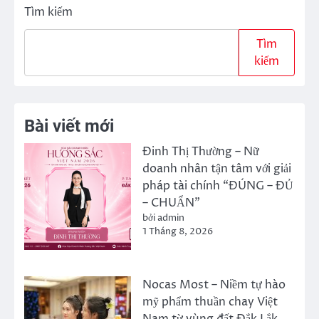
hướng
Tìm kiếm
bài
Tìm
viết
kiếm
Bài viết mới
Đinh Thị Thường – Nữ
doanh nhân tận tâm với giải
pháp tài chính “ĐÚNG – ĐỦ
– CHUẨN”
bởi admin
1 Tháng 8, 2026
Nocas Most – Niềm tự hào
mỹ phẩm thuần chay Việt
Nam từ vùng đất Đắk Lắk