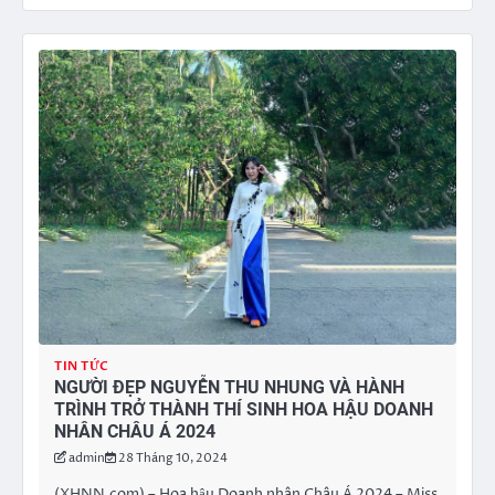
TIN TỨC
NGƯỜI ĐẸP NGUYỄN THU NHUNG VÀ HÀNH
TRÌNH TRỞ THÀNH THÍ SINH HOA HẬU DOANH
NHÂN CHÂU Á 2024
admin
28 Tháng 10, 2024
(XHNN.com) – Hoa hậu Doanh nhân Châu Á 2024 – Miss