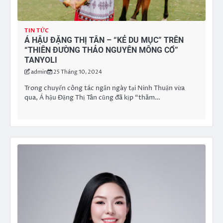
TIN TỨC
Á HẬU ĐẶNG THỊ TÂN – “KẺ DU MỤC” TRÊN
“THIÊN ĐƯỜNG THẢO NGUYÊN MÔNG CỔ”
TANYOLI
admin
25 Tháng 10, 2024
Trong chuyến công tác ngắn ngày tại Ninh Thuận vừa
qua, Á hậu Đặng Thị Tân cũng đã kịp “thăm…