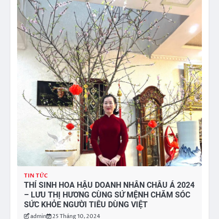
TIN TỨC
THÍ SINH HOA HẬU DOANH NHÂN CHÂU Á 2024
– LƯU THỊ HƯƠNG CÙNG SỨ MỆNH CHĂM SÓC
SỨC KHỎE NGƯỜI TIÊU DÙNG VIỆT
admin
25 Tháng 10, 2024