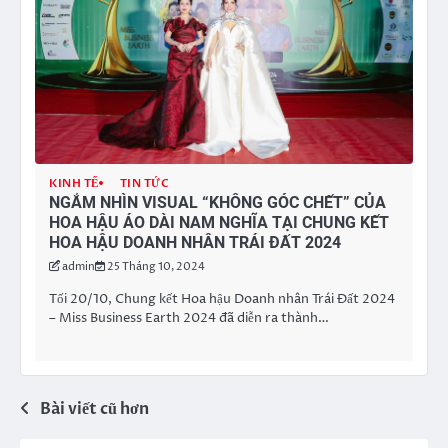
KINH TẾ
TIN TỨC
NGẮM NHÌN VISUAL “KHÔNG GÓC CHẾT” CỦA
HOA HẬU ÁO DÀI NAM NGHĨA TẠI CHUNG KẾT
HOA HẬU DOANH NHÂN TRÁI ĐẤT 2024
admin
25 Tháng 10, 2024
Tối 20/10, Chung kết Hoa hậu Doanh nhân Trái Đất 2024
– Miss Business Earth 2024 đã diễn ra thành…
Bài viết cũ hơn
Điều