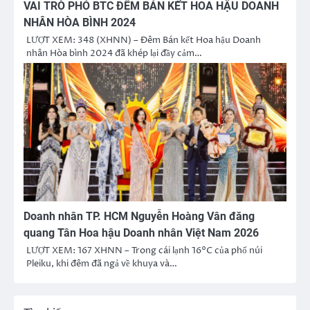
VAI TRÒ PHÓ BTC ĐÊM BÁN KẾT HOA HẬU DOANH
NHÂN HÒA BÌNH 2024
LƯỢT XEM: 348 (XHNN) – Đêm Bán kết Hoa hậu Doanh
nhân Hòa bình 2024 đã khép lại đầy cảm…
Doanh nhân TP. HCM Nguyễn Hoàng Vân đăng
quang Tân Hoa hậu Doanh nhân Việt Nam 2026
LƯỢT XEM: 167 XHNN – Trong cái lạnh 16°C của phố núi
Pleiku, khi đêm đã ngả về khuya và…