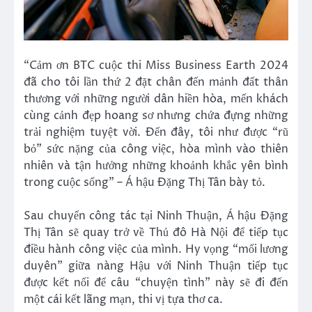
“Cảm ơn BTC cuộc thi Miss Business Earth 2024
đã cho tôi lần thứ 2 đặt chân đến mảnh đất thân
thương với những người dân hiền hòa, mến khách
cùng cảnh đẹp hoang sơ nhưng chứa đựng những
trải nghiệm tuyệt vời. Đến đây, tôi như được “rũ
bỏ” sức nặng của công việc, hòa mình vào thiên
nhiên và tận hưởng những khoảnh khắc yên bình
trong cuộc sống” – Á hậu Đặng Thị Tân bày tỏ.
Sau chuyến công tác tại Ninh Thuận, Á hậu Đặng
Thị Tân sẽ quay trở về Thủ đô Hà Nội để tiếp tục
điều hành công việc của mình. Hy vọng “mối lương
duyên” giữa nàng Hậu với Ninh Thuận tiếp tục
được kết nối để câu “chuyện tình” này sẽ đi đến
một cái kết lãng mạn, thi vị tựa thơ ca.