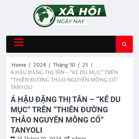
Skip
to
content
Home
2024
Tháng 10
25
Á HẬU ĐẶNG THỊ TÂN – “KẺ DU MỤC” TRÊN
“THIÊN ĐƯỜNG THẢO NGUYÊN MÔNG CỔ”
TANYOLI
Á HẬU ĐẶNG THỊ TÂN – “KẺ DU
MỤC” TRÊN “THIÊN ĐƯỜNG
THẢO NGUYÊN MÔNG CỔ”
TANYOLI