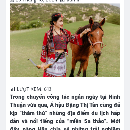
25 Tháng 10, 2024
admin
LƯỢT XEM:
613
Trong chuyến công tác ngắn ngày tại Ninh
Thuận vừa qua, Á hậu Đặng Thị Tân cũng đã
kịp “thăm thú” những địa điểm du lịch hấp
dẫn và nổi tiếng của “miền Sa thảo”. Mới
đây, nàng Hậu chia sẽ những trải nghiệm