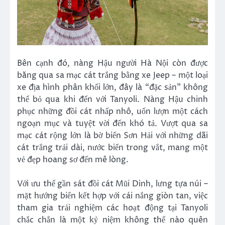
Bên cạnh đó, nàng Hậu người Hà Nội còn được
băng qua sa mạc cát trắng bằng xe Jeep – một loại
xe địa hình phân khối lớn, đây là “đặc sản” không
thể bỏ qua khi đến với Tanyoli. Nàng Hậu chinh
phục những đồi cát nhấp nhô, uốn lượn một cách
ngoạn mục và tuyệt vời đến khó tả. Vượt qua sa
mạc cát rộng lớn là bờ biển Sơn Hải với những dãi
cát trắng trải dài, nước biển trong vắt, mang một
vẻ đẹp hoang sơ đến mê lòng.
Với ưu thế gần sát đồi cát Mũi Dinh, lưng tựa núi –
mặt hướng biển kết hợp với cái nắng giòn tan, việc
tham gia trải nghiệm các hoạt động tại Tanyoli
chắc chắn là một kỷ niệm không thể nào quên