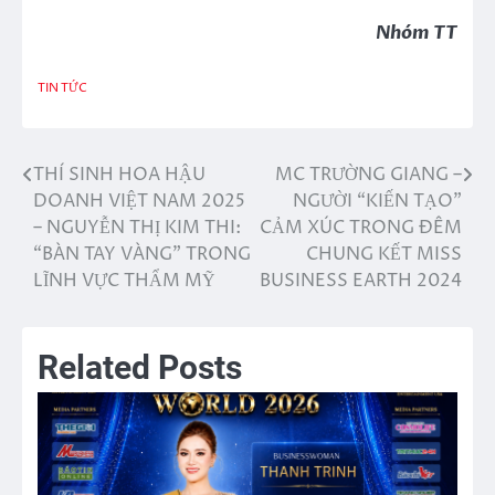
Nhóm TT
TIN TỨC
THÍ SINH HOA HẬU
MC TRƯỜNG GIANG –
Điều
DOANH VIỆT NAM 2025
NGƯỜI “KIẾN TẠO”
hướng
– NGUYỄN THỊ KIM THI:
CẢM XÚC TRONG ĐÊM
“BÀN TAY VÀNG” TRONG
CHUNG KẾT MISS
bài
LĨNH VỰC THẨM MỸ
BUSINESS EARTH 2024
viết
Related Posts