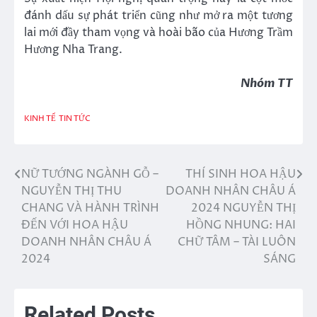
đánh dấu sự phát triển cũng như mở ra một tương
lai mới đầy tham vọng và hoài bão của Hương Trầm
Hương Nha Trang.
Nhóm TT
KINH TẾ
TIN TỨC
NỮ TƯỚNG NGÀNH GỖ –
THÍ SINH HOA HẬU
Điều
NGUYỄN THỊ THU
DOANH NHÂN CHÂU Á
hướng
CHANG VÀ HÀNH TRÌNH
2024 NGUYỄN THỊ
ĐẾN VỚI HOA HẬU
HỒNG NHUNG: HAI
bài
DOANH NHÂN CHÂU Á
CHỮ TÂM – TÀI LUÔN
viết
2024
SÁNG
Related Posts