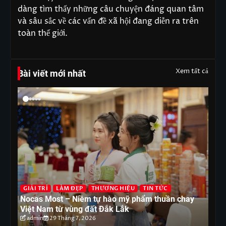
dàng tìm thấy những câu chuyện đáng quan tâm
và sâu sắc về các vấn đề xã hội đang diễn ra trên
toàn thế giới.
Xem tất cả
Bài viết mới nhất
G
T
GIẢI TRÍ
LÀM ĐẸP
THƯƠNG HIỆU
TIN TỨC
ón
Nocas Most – Niềm tự hào mỹ phẩm thuần chay
nh
Việt Nam từ vùng đất Đắk Lắk
tr
admin
29 Tháng 7, 2026