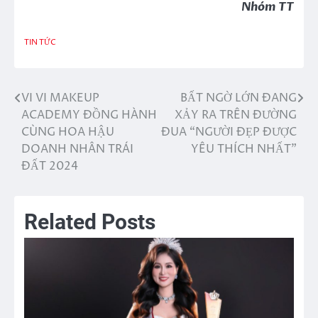
Nhóm TT
TIN TỨC
VI VI MAKEUP
BẤT NGỜ LỚN ĐANG
Điều
ACADEMY ĐỒNG HÀNH
XẢY RA TRÊN ĐƯỜNG
hướng
CÙNG HOA HẬU
ĐUA “NGƯỜI ĐẸP ĐƯỢC
DOANH NHÂN TRÁI
YÊU THÍCH NHẤT”
bài
ĐẤT 2024
viết
Related Posts