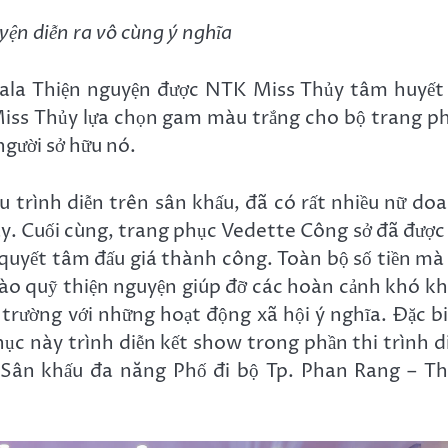
ện diễn ra vô cùng ý nghĩa
ala Thiện nguyện được NTK Miss Thủy tâm huyết
 Miss Thủy lựa chọn gam màu trắng cho bộ trang p
người sở hữu nó.
u trình diễn trên sân khấu, đã có rất nhiều nữ do
y. Cuối cùng, trang phục Vedette Công sở đã được
uyết tâm đấu giá thành công. Toàn bộ số tiền mà
vào quỹ thiện nguyện giúp đỡ các hoàn cảnh khó k
trường với những hoạt động xã hội ý nghĩa. Đặc bi
ục này trình diễn kết show trong phần thi trình d
 Sân khấu đa năng Phố đi bộ Tp. Phan Rang – T