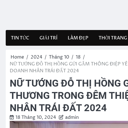
Skip
to
content
TIN TỨC
GIẢI TRÍ
LÀM ĐẸP
THỜI TRANG
Home
2024
Tháng 10
18
NỮ TƯỚNG ĐỖ THỊ HỒNG GỬI GẮM THÔNG ĐIỆP 
DOANH NHÂN TRÁI ĐẤT 2024
NỮ TƯỚNG ĐỖ THỊ HỒNG 
THƯƠNG TRONG ĐÊM THI
NHÂN TRÁI ĐẤT 2024
18 Tháng 10, 2024
admin