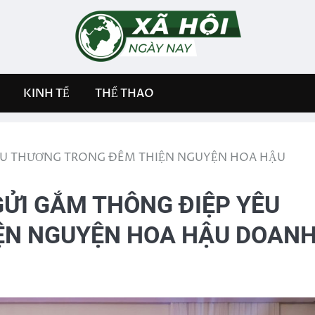
KINH TẾ
THỂ THAO
YÊU THƯƠNG TRONG ĐÊM THIỆN NGUYỆN HOA HẬU
GỬI GẮM THÔNG ĐIỆP YÊU
ỆN NGUYỆN HOA HẬU DOAN