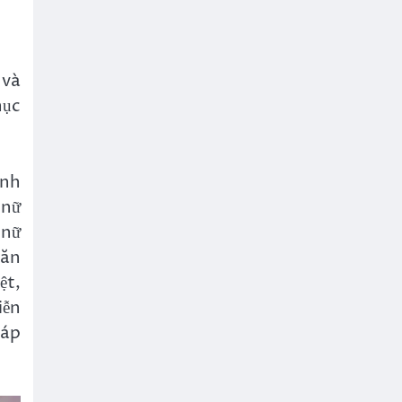
 và
hục
anh
 nữ
 nữ
hăn
ệt,
iễn
háp