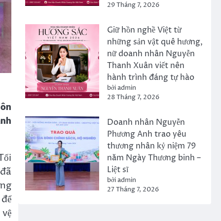
29 Tháng 7, 2026
Giữ hồn nghề Việt từ
những sản vật quê hương,
nữ doanh nhân Nguyễn
Thanh Xuân viết nên
hành trình đáng tự hào
bởi admin
28 Tháng 7, 2026
uôn
ành
Doanh nhân Nguyễn
Phương Anh trao yêu
thương nhân kỷ niệm 79
Tối
năm Ngày Thương binh –
Liệt sĩ
 đã
bởi admin
́ng
27 Tháng 7, 2026
 để
 vệ