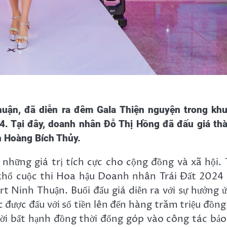
huận, đã diễn ra đêm
Gala
Thiện nguyện trong kh
24
. T
ại đây, doanh nhân Đỗ Thị Hồng đã đấu giá th
 Hoàng Bích Thủy.
 những giá trị tích cực cho cộng đồng và xã hội. 
khổ cuộc thi Hoa hậu Doanh nhân Trái Đất 2024
inh Thuận. Buổi đấu giá diễn ra với sự hưởng ư
 được đấu với số tiền lên đến hàng trăm triệu đồng
ời bất hạnh đồng thời đống góp vào công tác bảo