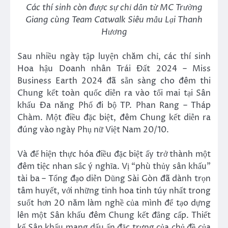
Các thí sinh còn được sự chỉ dẫn từ MC Trường
Giang cùng Team Catwalk Siêu mẫu Lại Thanh
Hương
Sau nhiều ngày tập luyện chăm chỉ, các thí sinh
Hoa hậu Doanh nhân Trái Đất 2024 – Miss
Business Earth 2024 đã sẵn sàng cho đêm thi
Chung kết toàn quốc diễn ra vào tối mai tại Sân
khấu Đa năng Phố đi bộ TP. Phan Rang – Tháp
Chàm. Một điều đặc biệt, đêm Chung kết diễn ra
đúng vào ngày Phụ nữ Việt Nam 20/10.
Và để hiện thực hóa điều đặc biệt ấy trở thành một
đêm tiệc nhan sắc ý nghĩa. Vị “phù thủy sân khấu”
tài ba – Tổng đạo diễn Dũng Sài Gòn đã dành trọn
tâm huyết, với những tinh hoa tinh túy nhất trong
suốt hơn 20 năm làm nghề của mình để tạo dựng
lên một Sân khấu đêm Chung kết đẳng cấp. Thiết
kế Sân khấu mang dấu ấn đặc trưng của chủ đề của