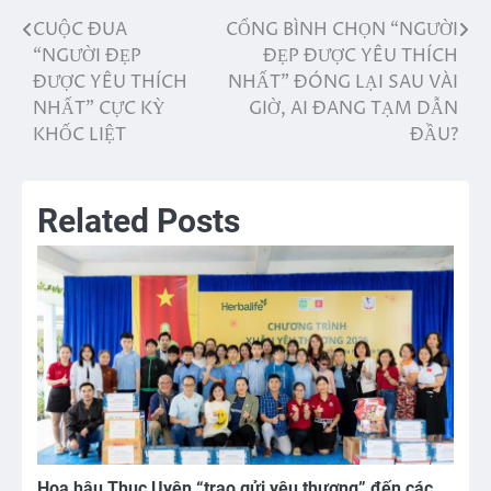
CUỘC ĐUA
CỔNG BÌNH CHỌN “NGƯỜI
Điều
“NGƯỜI ĐẸP
ĐẸP ĐƯỢC YÊU THÍCH
hướng
ĐƯỢC YÊU THÍCH
NHẤT” ĐÓNG LẠI SAU VÀI
NHẤT” CỰC KỲ
GIỜ, AI ĐANG TẠM DẪN
bài
KHỐC LIỆT
ĐẦU?
viết
Related Posts
Hoa hậu Thục Uyên “trao gửi yêu thương” đến các