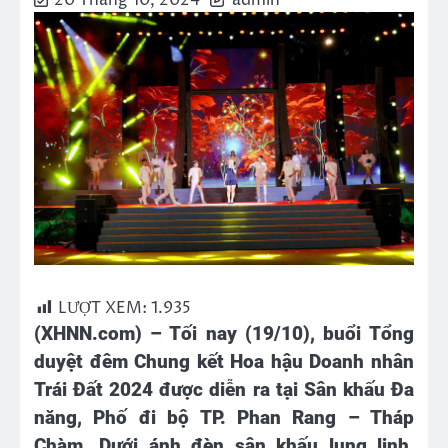
20 Tháng 10, 2024
admin
LƯỢT XEM:
1.935
(XHNN.com) – Tối nay (19/10), buổi
T
ổng
duyệt đêm
C
hung kết Hoa hậu Doanh nhân
Trái Đất 2024 được diễn ra tại Sân khấu Đa
năng, Phố đi bộ TP. Phan Rang – Tháp
Chàm. Dưới ánh đèn sân khấu lung linh,