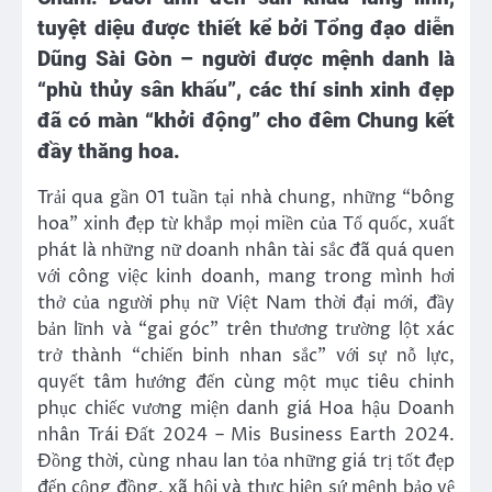
tuyệt diệu được thiết kể bởi Tổng đạo diễn
Dũng Sài Gòn – người được mệnh danh là
“phù thủy sân khấu”, các thí sinh xinh đẹp
đã có màn “khởi động” cho đêm Chung kết
đầy thăng hoa.
Trải qua gần 01 tuần tại nhà chung, những “bông
hoa” xinh đẹp từ khắp mọi miền của Tổ quốc, xuất
phát là những nữ doanh nhân tài sắc đã quá quen
với công việc kinh doanh, mang trong mình hơi
thở của người phụ nữ Việt Nam thời đại mới, đầy
bản lĩnh và “gai góc” trên thương trường lột xác
trở thành “chiến binh nhan sắc” với sự nỗ lực,
quyết tâm hướng đến cùng một mục tiêu chinh
phục chiếc vương miện danh giá Hoa hậu Doanh
nhân Trái Đất 2024 – Mis Business Earth 2024.
Đồng thời, cùng nhau lan tỏa những giá trị tốt đẹp
đến cộng đồng, xã hội và thực hiện sứ mệnh bảo vệ