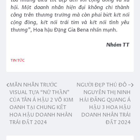
hội. Một
d
oanh nhân hiện đại không chỉ thành
công trên thương trường mà còn phải biết kết nối
cộng đồng, kết nối trái tim và kết nối tình yêu
thương
”
, Hoa hậu Đặng Gia Bena nhấn mạnh.
Nhóm TT
TIN TỨC
MÃN NHÃN TRƯỚC
NGƯỜI ĐẸP THỦ ĐÔ –
Điều
VISUAL TỰA “NỮ THẦN”
NGUYỄN THỊ NINH
hướng
CỦA TÂN Á HẬU 2 VÕ KIM
HẢI ĐĂNG QUANG Á
OANH TẠI CHUNG KẾT
HẬU 3 HOA HẬU
bài
HOA HẬU DOANH NHÂN
DOANH NHÂN TRÁI
viết
TRÁI ĐẤT 2024
ĐẤT 2024