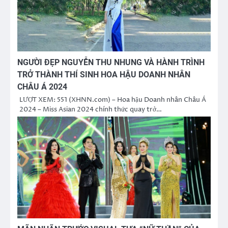
NGƯỜI ĐẸP NGUYỄN THU NHUNG VÀ HÀNH TRÌNH
TRỞ THÀNH THÍ SINH HOA HẬU DOANH NHÂN
CHÂU Á 2024
LƯỢT XEM: 551 (XHNN.com) – Hoa hậu Doanh nhân Châu Á
2024 – Miss Asian 2024 chính thức quay trở…