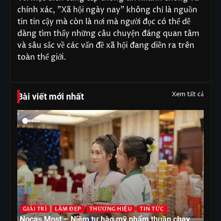
chính xác, "Xã hội ngày nay" không chỉ là nguồn
tin tin cậy mà còn là nơi mà người đọc có thể dễ
dàng tìm thấy những câu chuyện đáng quan tâm
và sâu sắc về các vấn đề xã hội đang diễn ra trên
toàn thế giới.
Xem tất cả
Bài viết mới nhất
G
T
GIẢI TRÍ
LÀM ĐẸP
THƯƠNG HIỆU
TIN TỨC
ón
Nocas Most – Niềm tự hào mỹ phẩm thuần chay
nh