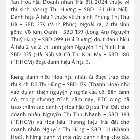
Tân Hoa hậu Doanh nhân Trái đất 2024 thuộc về
thí sinh Vương Thị Hương – SBD 121 (Hà Nội).
Danh hiệu Á hậu 1 thuộc về thí sinh Phùng Thị Thu
Hà – SBD 279 (Vĩnh Phúc). Ngoài ra, 2 thí sinh
gồm: Võ Kim Oanh – SBD 139 (Long An) Nguyễn
Thuý Hằng – SBD 099 (Hải Dương) đoạt danh hiệu
Á hậu 2 và 2 thí sinh gồm Nguyễn Thị Ninh Hải –
SBD 335 (Hà Nội) và Cù Thị Kiều My – SBD 180
(TP.HCM) đoạt danh hiệu Á hậu 3.
Riêng danh hiệu Hoa hậu nhân ái được trao cho
thí sinh Đỗ Thị Hồng – SBD 179 (Thanh Hoá) nhờ
vào dự án thiện nguyện ý nghĩa của cô. Bên cạnh
đó, trong chương trình năm nay, BTC cũng đã
trao thêm các danh vị Hoa hậu Đại sứ Trái Đất cho
doanh nhân Nguyễn Thị Thu Nhanh – SBD 383
(TP.HCM) và Hoa hậu Thương hiệu Trái đất cho
doanh nhân Nguyễn Thị Hằng – SBD 111 (Khánh
Hoà). Những danh vị mới này dành riêng cho các