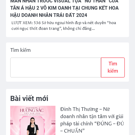
MÃN NHÃN TRƯỚC VISUAL TỰA “NỮ THẦN” CỦA
TÂN Á HẬU 2 VÕ KIM OANH TẠI CHUNG KẾT HOA
HẬU DOANH NHÂN TRÁI ĐẤT 2024
LƯỢT XEM: 536 Sở hữu ngoại hình đẹp và nét duyên “hoa
cười ngọc thốt đoan trang”, không chỉ đăng…
Tìm kiếm
Tìm
kiếm
Bài viết mới
Đinh Thị Thường – Nữ
doanh nhân tận tâm với giải
pháp tài chính “ĐÚNG – ĐỦ
– CHUẨN”