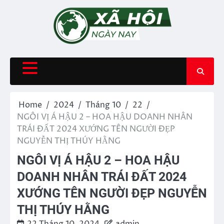
Skip
to
content
Home
2024
Tháng 10
22
NGÔI VỊ Á HẬU 2 – HOA HẬU DOANH NHÂN
TRÁI ĐẤT 2024 XƯỚNG TÊN NGƯỜI ĐẸP
NGUYỄN THỊ THÚY HẰNG
NGÔI VỊ Á HẬU 2 – HOA HẬU
DOANH NHÂN TRÁI ĐẤT 2024
XƯỚNG TÊN NGƯỜI ĐẸP NGUYỄN
THỊ THÚY HẰNG