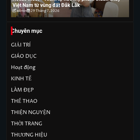
Việt Nam từ vùng đất Đắk Lắk
tr
admin
29 Tháng 7, 2026
Chuyên mục
GIẢI TRÍ
GIÁO DỤC
Hoạt động
KINH TẾ
LÀM ĐẸP
THỂ THAO
THIỆN NGUYỆN
THỜI TRANG
THƯƠNG HIỆU