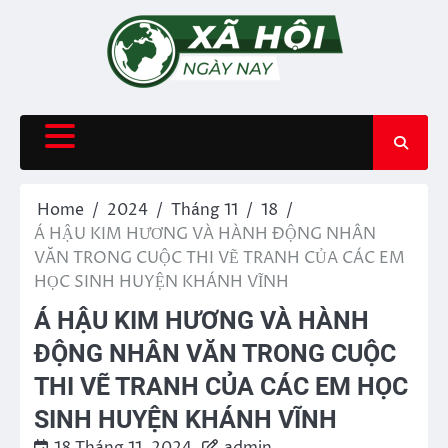
Skip
to
content
Home
2024
Tháng 11
18
Á HẬU KIM HƯƠNG VÀ HÀNH ĐỘNG NHÂN
VĂN TRONG CUỘC THI VẼ TRANH CỦA CÁC EM
HỌC SINH HUYỆN KHÁNH VĨNH
Á HẬU KIM HƯƠNG VÀ HÀNH
ĐỘNG NHÂN VĂN TRONG CUỘC
THI VẼ TRANH CỦA CÁC EM HỌC
SINH HUYỆN KHÁNH VĨNH