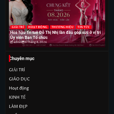
G
GIẢI TRÍ
HOẠT ĐỘNG
THƯƠNG HIỆU
TIN TỨC
T
Hoa hậu Trí tuệ Đỗ Thị Nhị lần đầu góp sức ở vị trí
Ho
Ủy viên Ban Tổ chức
ph
admin
8 Tháng 8, 2026
Chuyên mục
GIẢI TRÍ
GIÁO DỤC
Hoạt động
KINH TẾ
LÀM ĐẸP