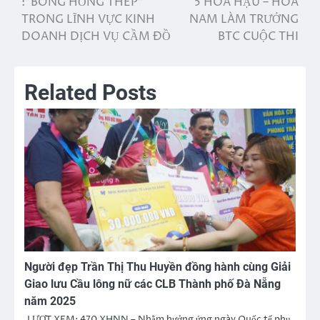
:”BÔNG HỒNG THÉP”
5 HOA HẬU – HOA
bài
TRONG LĨNH VỰC KINH
NAM LÀM TRƯỞNG
viết
DOANH DỊCH VỤ CẦM ĐỒ
BTC CUỘC THI
Related Posts
Người đẹp Trần Thị Thu Huyền đồng hành cùng Giải
Giao lưu Cầu lông nữ các CLB Thành phố Đà Nẵng
năm 2025
LƯỢT XEM: 470 XHNN – Nhằm hưởng ứng ngày Quốc tế phụ