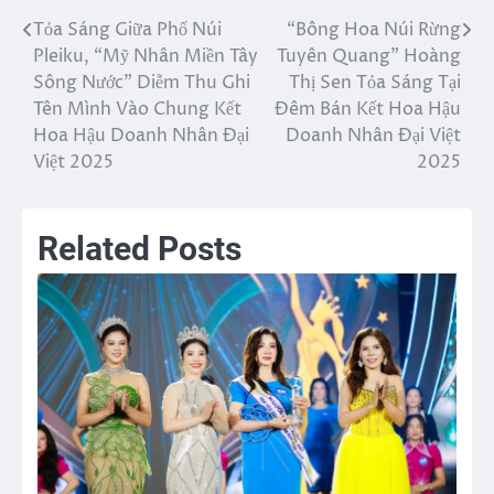
Tỏa Sáng Giữa Phố Núi
“Bông Hoa Núi Rừng
Điều
Pleiku, “Mỹ Nhân Miền Tây
Tuyên Quang” Hoàng
hướng
Sông Nước” Diễm Thu Ghi
Thị Sen Tỏa Sáng Tại
Tên Mình Vào Chung Kết
Đêm Bán Kết Hoa Hậu
bài
Hoa Hậu Doanh Nhân Đại
Doanh Nhân Đại Việt
viết
Việt 2025
2025
Related Posts