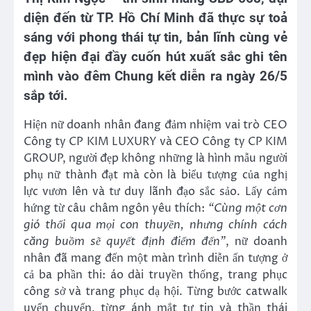
diện đến từ TP. Hồ Chí Minh đã thực sự toả
sáng với phong thái tự tin, bản lĩnh cùng vẻ
đẹp hiện đại đầy cuốn hút xuất sắc ghi tên
mình vào đêm Chung kết diễn ra ngày 26/5
sắp tới.
Hiện nữ doanh nhân đang đảm nhiệm vai trò CEO
Công ty CP KIM LUXURY và CEO Công ty CP KIM
GROUP, người đẹp không những là hình mẫu người
phụ nữ thành đạt mà còn là biểu tượng của nghị
lực vươn lên và tư duy lãnh đạo sắc sảo. Lấy cảm
hứng từ câu châm ngôn yêu thích:
“Cùng một cơn
gió thổi qua mọi con thuyền, nhưng chính cách
căng buồm sẽ quyết định điểm đến”
, nữ doanh
nhân đã mang đến một màn trình diễn ấn tượng ở
cả ba phần thi: áo dài truyền thống, trang phục
công sở và trang phục dạ hội. Từng bước catwalk
uyển chuyển, từng ánh mắt tự tin và thần thái