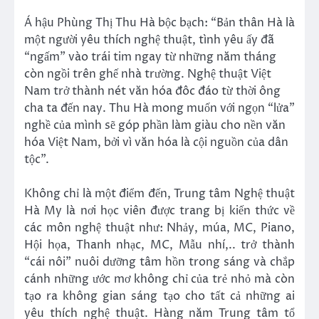
Á hậu Phùng Thị Thu Hà bộc bạch: “Bản thân Hà là
một người yêu thích nghệ thuật, tình yêu ấy đã
“ngấm” vào trái tim ngay từ những năm tháng
còn ngồi trên ghế nhà trường. Nghệ thuật Việt
Nam trở thành nét văn hóa đôc đáo từ thời ông
cha ta đến nay. Thu Hà mong muốn với ngọn “lửa”
nghề của mình sẽ góp phần làm giàu cho nền văn
hóa Việt Nam, bởi vì văn hóa là cội nguồn của dân
tộc”.
Không chỉ là một điểm đến, Trung tâm Nghệ thuật
Hà My là nơi học viên được trang bị kiến thức về
các môn nghệ thuật như: Nhảy, múa, MC, Piano,
Hội họa, Thanh nhạc, MC, Mẫu nhí,.. trở thành
“cái nôi” nuôi dưỡng tâm hồn trong sáng và chắp
cánh những ước mơ không chỉ của trẻ nhỏ mà còn
tạo ra không gian sáng tạo cho tất cả những ai
yêu thích nghệ thuật. Hàng năm Trung tâm tổ