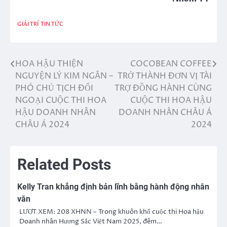
GIẢI TRÍ
TIN TỨC
HOA HẬU THIỆN
COCOBEAN COFFEE
Điều
NGUYỆN LÝ KIM NGÂN –
TRỞ THÀNH ĐƠN VỊ TÀI
hướng
PHÓ CHỦ TỊCH ĐỐI
TRỢ ĐỒNG HÀNH CÙNG
NGOẠI CUỘC THI HOA
CUỘC THI HOA HẬU
bài
HẬU DOANH NHÂN
DOANH NHÂN CHÂU Á
viết
CHÂU Á 2024
2024
Related Posts
Kelly Tran khẳng định bản lĩnh bằng hành động nhân
văn
LƯỢT XEM: 208 XHNN – Trong khuôn khổ cuộc thi Hoa hậu
Doanh nhân Hương Sắc Việt Nam 2025, đêm…