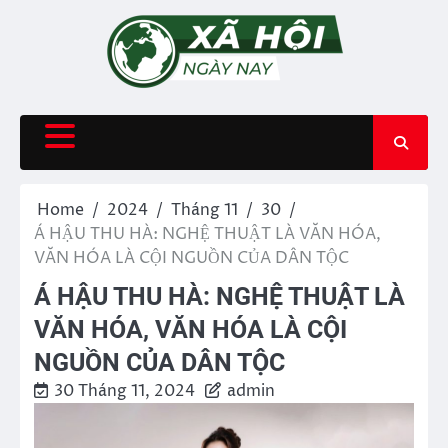
Skip
to
content
Home
2024
Tháng 11
30
Á HẬU THU HÀ: NGHỆ THUẬT LÀ VĂN HÓA,
VĂN HÓA LÀ CỘI NGUỒN CỦA DÂN TỘC
Á HẬU THU HÀ: NGHỆ THUẬT LÀ
VĂN HÓA, VĂN HÓA LÀ CỘI
NGUỒN CỦA DÂN TỘC
30 Tháng 11, 2024
admin