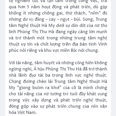
sự nghiêm túc và tận tâm trong công việc, trải
qua hơn 5 năm hoạt động và phát triển, dù gặp
không ít những chông gai, thử thách, “nếm” đủ
những dư vị: đắng – cay – ngọt – bùi. Song, Trung
tâm Nghệ thuật Hà My dưới sự dẫn dắt của nữ thủ
lĩnh Phùng Thị Thu Hà đang ngày càng lớn mạnh
và trở thành một trong những trung tâm nghệ
thuật uy tín và chất lượng trên địa bàn tỉnh Vĩnh
phúc nói riêng và khu vực miền Bắc nói chung.
Với tài năng, tâm huyết và những cống hiến không
ngừng nghỉ, Á hậu Phùng Thị Thu Hà đã trở thành
nhà lãnh đạo tài ba trong lĩnh vực nghệ thuật.
Chặng đường chèo lái Trung tâm Nghệ thuật Hà
My “giong buồm ra khơi” của cô là minh chứng
cho tài năng của nữ tướng trẻ tuổi đầy khát vọng
trong việc xây dựng và phát triển nghệ thuật,
đóng góp vào sự phát triển chung của nền văn
hóa Việt Nam.