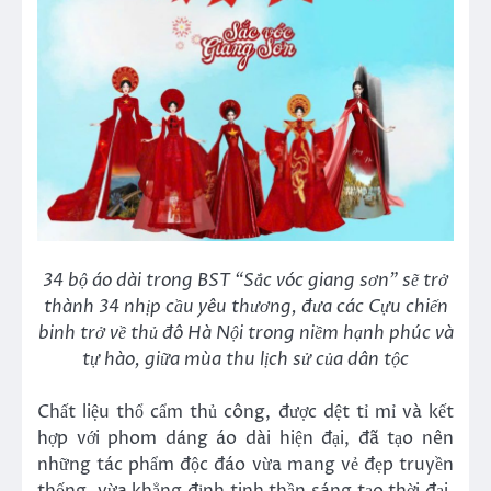
34 bộ áo dài trong BST “Sắc vóc giang sơn” sẽ trở
thành 34 nhịp cầu yêu thương, đưa các Cựu chiến
binh trở về thủ đô Hà Nội trong niềm hạnh phúc và
tự hào, giữa mùa thu lịch sử của dân tộc
Chất liệu thổ cẩm thủ công, được dệt tỉ mỉ và kết
hợp với phom dáng áo dài hiện đại, đã tạo nên
những tác phẩm độc đáo vừa mang vẻ đẹp truyền
thống, vừa khẳng định tinh thần sáng tạo thời đại.