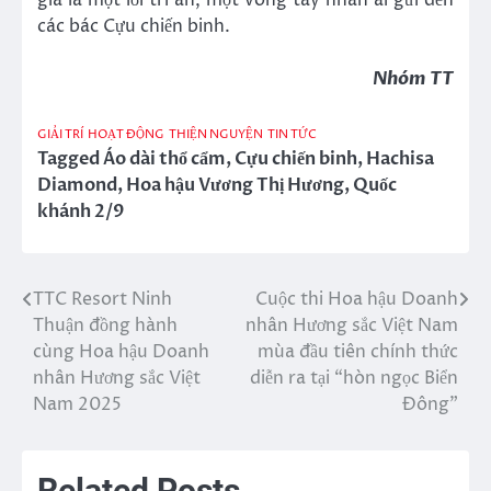
giá là một lời tri ân, một vòng tay nhân ái gửi đến
các bác Cựu chiến binh.
Nhóm TT
GIẢI TRÍ
HOẠT ĐỘNG
THIỆN NGUYỆN
TIN TỨC
Tagged
Áo dài thổ cẩm
,
Cựu chiến binh
,
Hachisa
Diamond
,
Hoa hậu Vương Thị Hương
,
Quốc
khánh 2/9
TTC Resort Ninh
Cuộc thi Hoa hậu Doanh
Điều
Thuận đồng hành
nhân Hương sắc Việt Nam
hướng
cùng Hoa hậu Doanh
mùa đầu tiên chính thức
nhân Hương sắc Việt
diễn ra tại “hòn ngọc Biển
bài
Nam 2025
Đông”
viết
Related Posts