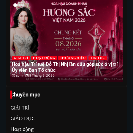
G
GIẢI TRÍ
HOẠT ĐỘNG
THƯƠNG HIỆU
TIN TỨC
T
Hoa hậu Trí tuệ Đỗ Thị Nhị lần đầu góp sức ở vị trí
Ho
Ủy viên Ban Tổ chức
ph
admin
8 Tháng 8, 2026
Chuyên mục
GIẢI TRÍ
GIÁO DỤC
Hoạt động