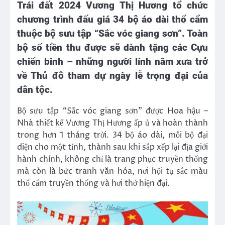
Trái đất 2024 Vương Thị Hương tổ chức
chương trình đấu giá 34 bộ áo dài thổ cẩm
thuộc bộ sưu tập “Sắc vóc giang sơn”. Toàn
bộ số tiền thu được sẽ dành tặng các Cựu
chiến binh – những người lính năm xưa trở
về Thủ đô tham dự ngày lễ trọng đại của
dân tộc.
Bộ sưu tập “Sắc vóc giang sơn” được Hoa hậu –
Nhà thiết kế Vương Thị Hương ấp ủ và hoàn thành
trong hơn 1 tháng trời. 34 bộ áo dài, mỗi bộ đại
diện cho một tỉnh, thành sau khi sắp xếp lại địa giới
hành chính, không chỉ là trang phục truyền thống
mà còn là bức tranh văn hóa, nơi hội tụ sắc màu
thổ cẩm truyền thống và hơi thở hiện đại.