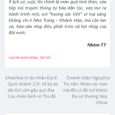
9 lịch sử, cuộc thi chính là món quà tinh thần, vừa
tiếp nối truyền thống tự hào dân tộc, vừa mở ra
hành trình mới, nơi “hương sắc Việt” sẽ tỏa sáng
không chỉ ở Nha Trang – Khánh Hòa, mà còn lan
xa, hòa vào nhịp điệu phát triển và hội nhập của
đất nước.
Nhóm TT
GIẢI TRÍ
HOẠT ĐỘNG
TIN TỨC
Hachisa tri ân nhân Đại lễ
Doanh nhân Nguyễn
Điều
Quốc khánh 2/9: 34 bộ áo
Thị Vân: Nhan sắc mặn
hướng
dài thổ cẩm gây quỹ đưa
mà đất cố đô trở thành
Cựu chiến binh về Thủ đô
Đại sứ thương hiệu
bài
Olivia
viết