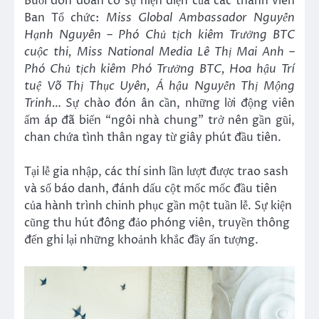
Buổi đón đoàn có sự hiện diện của các thành viên
Ban Tổ chức:
Miss Global Ambassador Nguyễn
Hạnh Nguyên – Phó Chủ tịch kiêm Trưởng BTC
cuộc thi, Miss National Media Lê Thị Mai Anh –
Phó Chủ tịch kiêm Phó Trưởng BTC, Hoa hậu Trí
tuệ Võ Thị Thục Uyên, Á hậu Nguyễn Thị Mộng
Trinh…
Sự chào đón ân cần, những lời động viên
ấm áp đã biến “ngôi nhà chung” trở nên gần gũi,
chan chứa tình thân ngay từ giây phút đầu tiên.
Tại lễ gia nhập, các thí sinh lần lượt được trao sash
và số báo danh, đánh dấu cột mốc mốc đầu tiên
của hành trình chinh phục gần một tuần lễ. Sự kiện
cũng thu hút đông đảo phóng viên, truyền thông
đến ghi lại những khoảnh khắc đầy ấn tượng.