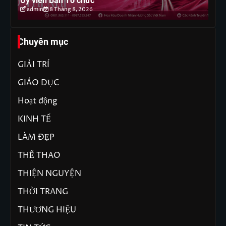
Ủy viên Ban Tổ chức
ph
admin
8 Tháng 8, 2026
Chuyên mục
GIẢI TRÍ
GIÁO DỤC
Hoạt động
KINH TẾ
LÀM ĐẸP
THỂ THAO
THIỆN NGUYỆN
THỜI TRANG
THƯƠNG HIỆU