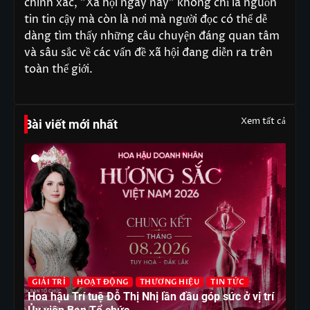
chính xác, "Xã hội ngày nay" không chỉ là nguồn
tin tin cậy mà còn là nơi mà người đọc có thể dễ
dàng tìm thấy những câu chuyện đáng quan tâm
và sâu sắc về các vấn đề xã hội đang diễn ra trên
toàn thế giới.
Xem tất cả
Bài viết mới nhất
G
GIẢI TRÍ
HOẠT ĐỘNG
THƯƠNG HIỆU
TIN TỨC
T
Hoa hậu Trí tuệ Đỗ Thị Nhị lần đầu góp sức ở vị trí
Ho