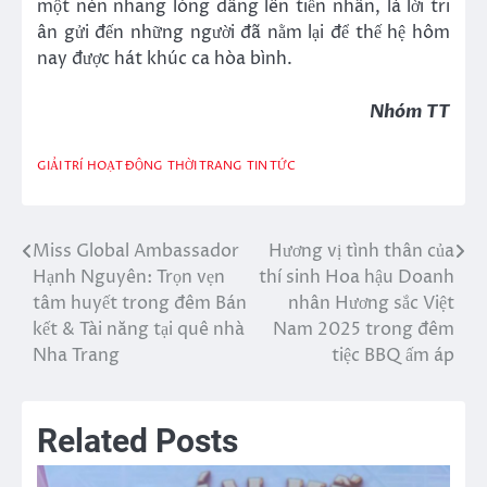
một nén nhang lòng dâng lên tiền nhân, là lời tri
ân gửi đến những người đã nằm lại để thế hệ hôm
nay được hát khúc ca hòa bình.
Nhóm TT
GIẢI TRÍ
HOẠT ĐỘNG
THỜI TRANG
TIN TỨC
Miss Global Ambassador
Hương vị tình thân của
Điều
Hạnh Nguyên: Trọn vẹn
thí sinh Hoa hậu Doanh
hướng
tâm huyết trong đêm Bán
nhân Hương sắc Việt
kết & Tài năng tại quê nhà
Nam 2025 trong đêm
bài
Nha Trang
tiệc BBQ ấm áp
viết
Related Posts