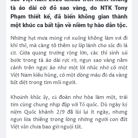
tà áo dài cờ đỏ sao vàng, do NTK Tony
Phạm thiết kế, đã biến không gian thành
một khúc ca bất tận về niềm tự hào dân tộc.
Những hạt mưa mỏng rơi xuống không làm vơi đi
khí thế, mà càng tô thêm sự lấp lánh cho sắc đỏ lá
cờ. Giữa quảng trường rộng lớn, các thí sinh sải
bước trong tà áo dài rực rỡ, ngọn sao vàng năm
cánh trên ngực áo như một lời nhắc nhớ có một
Việt Nam kiêu hùng, có một dòng máu đỏ da vàng
bất diệt trong tim mỗi người.
Khoảnh khắc ấy, cả đoàn như hòa làm một, trái
tim cùng chung nhịp đập với Tổ quốc. Dù ngày kỷ
niệm Quốc khánh 2/9 đã lùi lại ít ngày, nhưng
ngọn lửa thiêng trong lòng những người con đất
Việt vẫn chưa bao giờ nguội tắt.