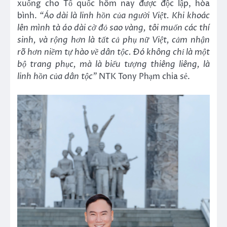
xuống cho Tổ quốc hôm nay được độc lập, hòa
bình.
“Áo dài là linh hồn của người Việt. Khi khoác
lên mình tà áo dài cờ đỏ sao vàng, tôi muốn các thí
sinh, và rộng hơn là tất cả phụ nữ Việt, cảm nhận
rõ hơn niềm tự hào về dân tộc. Đó không chỉ là một
bộ trang phục, mà là biểu tượng thiêng liêng, là
linh hồn của dân tộc”
NTK Tony Phạm chia sẻ.