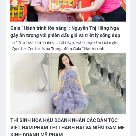
Gala “Hành trình tỏa sáng”: Nguyễn Thị Hằng Nga
gây ấn tượng với phiên đấu giá và triết lý sống đẹp
LƯỢT XEM: 234 XHNN – Tối 05/9, tại Trung tâm Hội nghị
Quinter Central Nha Trang, đêm Gala “Hành trình…
THÍ SINH HOA HẬU DOANH NHÂN CÁC DÂN TỘC
VIỆT NAM PHẠM THỊ THANH HẢI VÀ NIỀM ĐAM MÊ
KINH DOANH MỸ PHẨM