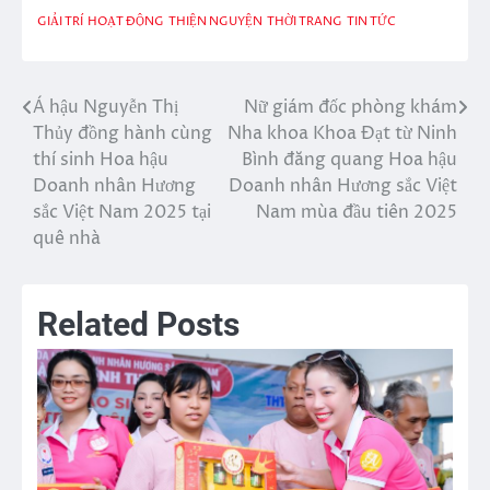
GIẢI TRÍ
HOẠT ĐỘNG
THIỆN NGUYỆN
THỜI TRANG
TIN TỨC
Á hậu Nguyễn Thị
Nữ giám đốc phòng khám
Điều
Thủy đồng hành cùng
Nha khoa Khoa Đạt từ Ninh
hướng
thí sinh Hoa hậu
Bình đăng quang Hoa hậu
Doanh nhân Hương
Doanh nhân Hương sắc Việt
bài
sắc Việt Nam 2025 tại
Nam mùa đầu tiên 2025
viết
quê nhà
Related Posts