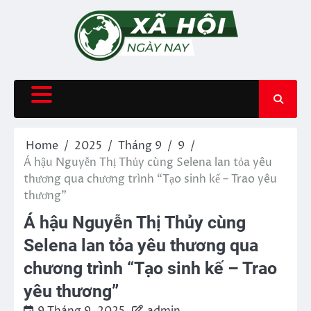
Skip
to
content
Home
2025
Tháng 9
9
Á hậu Nguyễn Thị Thủy cùng Selena lan tỏa yêu
thương qua chương trình “Tạo sinh kế – Trao yêu
thương”
Á hậu Nguyễn Thị Thủy cùng
Selena lan tỏa yêu thương qua
chương trình “Tạo sinh kế – Trao
yêu thương”