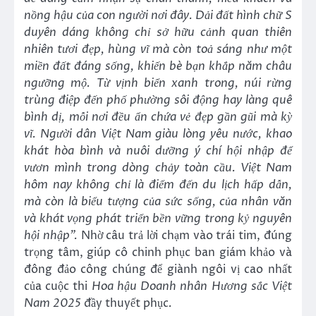
nồng hậu của con người nơi đây. Dải đất hình chữ S
duyên dáng không chỉ sở hữu cảnh quan thiên
nhiên tươi đẹp, hùng vĩ mà còn toả sáng như một
miền đất đáng sống, khiến bè bạn khắp năm châu
ngưỡng mộ. Từ vịnh biển xanh trong, núi rừng
trùng điệp đến phố phường sôi động hay làng quê
bình dị, mỗi nơi đều ẩn chứa vẻ đẹp gần gũi mà kỳ
vĩ. Người dân Việt Nam giàu lòng yêu nước, khao
khát hòa bình và nuôi dưỡng ý chí hội nhập để
vươn mình trong dòng chảy toàn cầu. Việt Nam
hôm nay không chỉ là điểm đến du lịch hấp dẫn,
mà còn là biểu tượng của sức sống, của nhân văn
và khát vọng phát triển bền vững trong kỷ nguyên
hội nhập”
.
Nhờ câu trả lời chạm vào trái tim, đúng
trọng tâm, giúp cô chinh phục ban giám khảo và
đông đảo công chúng để giành ngôi vị cao nhất
của cuộc thi
Hoa hậu Doanh nhân H
ương sắc Việt
Nam
2025
đầy thuyết phục
.