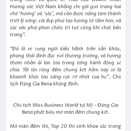
Hương sắc Việt Nam không chỉ gói gọn trong hai
chữ ‘hương’ và ‘sắc’, mà còn được nâng tầm thành
triết lý sống: cái đẹp phải toả hương từ tâm hồn, và
sắc vóc phải phản chiếu trí tuệ cùng khí chất bên
trong”
.
“Đó là vẻ rạng ngời kiêu hãnh trên sân khấu,
phong thái đĩnh đạc nơi thương trường, và hương
thơm nhân ái lan tỏa trong từng hành động sẻ
chia. Tôi tin rằng đêm chung kết hôm nay sẽ là
khoảnh khắc toả sáng rực rỡ nhất của họ”
, Chủ
tịch Đặng Gia Bena khẳng định.
Chủ tịch Miss Business
World tại Mỹ
–
Đặng Gia
Bena phát biểu mở màn đêm chung kết.
Mở màn đêm thi, Top 20 thí sinh khoe sắc trong