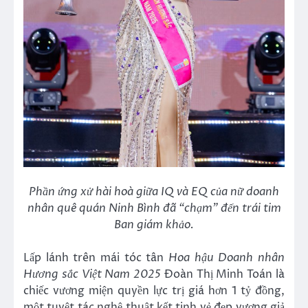
Phần ứng xử
hài hoà
giữa IQ và EQ của nữ doanh
nhân quê
quán Ninh Bình
đã “chạm” đến trái tim
Ban giám khảo
.
Lấp lánh trên mái tóc tân
Hoa hậu Doanh nhân
Hương sắc Việt Nam 2025
Đoàn Thị Minh Toán là
chiếc vương miện quyền lực trị giá hơn 1 tỷ đồng,
một tuyệt tác nghệ thuật kết tinh vẻ đẹp vương giả