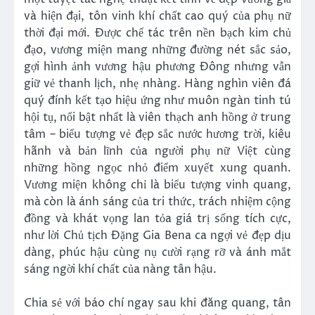
và hiện đại, tôn vinh khí chất cao quý của phụ nữ
thời đại mới. Được chế tác trên nền bạch kim chủ
đạo, vương miện mang những đường nét sắc sảo,
gợi hình ảnh vương hậu phương Đông nhưng vẫn
giữ vẻ thanh lịch, nhẹ nhàng. Hàng nghìn viên đá
quý đính kết tạo hiệu ứng như muôn ngàn tinh tú
hội tụ, nổi bật nhất là viên thạch anh hồng ở trung
tâm – biểu tượng vẻ đẹp sắc nước hương trời, kiêu
hãnh và bản lĩnh của người phụ nữ Việt cùng
những hồng ngọc nhỏ điểm xuyết xung quanh.
Vương miện không chỉ là biểu tượng vinh quang,
mà còn là ánh sáng của tri thức, trách nhiệm cộng
đồng và khát vọng lan tỏa giá trị sống tích cực,
như lời Chủ tịch Đặng Gia Bena ca ngợi vẻ đẹp dịu
dàng, phúc hậu cùng nụ cười rạng rỡ và ánh mắt
sáng ngời khí chất của nàng tân hậu.
Chia sẻ với báo chí ngay sau khi đăng quang, tân