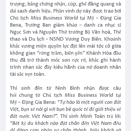
trượng, bằng chứng nhận, cúp, ghế đăng quang và
dải sash danh hiệu. Phần vinh dự này được trao bởi
Chủ tịch
Miss Business World
tại Mỹ – Đặng Gia
Bena, Trưởng Ban giám khảo – danh ca nhạc sĩ
Ngọc Sơn và Nguyên Thứ trưởng Bộ Văn hoá, Thể
thao và Du lịch – NSND Vương Duy Biên. Khoảnh
khắc vương miện quyền lực đặt lên mái tóc cô giữa
không gian “rừng trầm, biển yến” Khánh Hòa đầu
thu đã trở thành mốc son rực rỡ, khắc ghi hành
trình nhan sắc đầy kiêu hãnh của nữ doanh nhân
tài sắc vẹn toàn.
Thí sinh đến từ Ninh Bình nhận được câu
hỏi chung từ Chủ tịch
Miss Business
World
tại
Mỹ
–
Đặng Gia Bena:
“
Tự hào là một người con đất
Việt, bạn sẽ nói gì với bạn bè quốc tế để giới thiệu về
đất nước Việt Nam?
”.
Thí sinh Minh Toán trả lời:
“Bất kỳ du khách nào đặt chân đến Việt Nam đều
dễ dàng cảm nhận sự chân thành, hiếu khách và