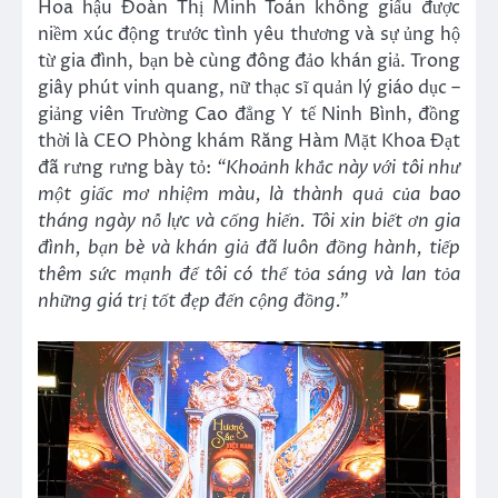
Hoa hậu Đoàn Thị Minh Toán không giấu được
niềm xúc động trước tình yêu thương và sự ủng hộ
từ gia đình, bạn bè cùng đông đảo khán giả. Trong
giây phút vinh quang, nữ thạc sĩ quản lý giáo dục –
giảng viên Trường Cao đẳng Y tế Ninh Bình, đồng
thời là CEO Phòng khám Răng Hàm Mặt Khoa Đạt
đã rưng rưng bày tỏ:
“Khoảnh khắc này với tôi như
một giấc mơ nhiệm màu, là thành quả của bao
tháng ngày nỗ lực và cống hiến. Tôi xin biết ơn gia
đình, bạn bè và khán giả đã luôn đồng hành, tiếp
thêm sức mạnh để tôi có thể tỏa sáng và lan tỏa
những giá trị tốt đẹp đến cộng đồng.”