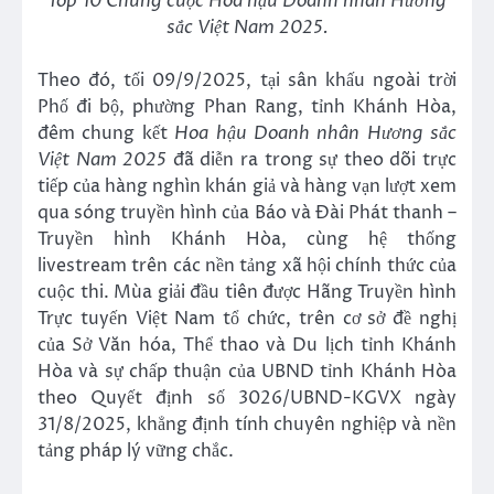
Top
10
Chung cuộc
Hoa hậu Doanh nhân H
ương
sắc Việt Nam
2025
.
Theo đó, tối 09/9/2025, tại sân khấu ngoài trời
Phố đi bộ, phường Phan Rang, tỉnh Khánh Hòa,
đêm chung kết
Hoa hậu Doanh nhân Hương sắc
Việt Nam 2025
đã diễn ra trong sự theo dõi trực
tiếp của hàng nghìn khán giả và hàng vạn lượt xem
qua sóng truyền hình của Báo và Đài Phát thanh –
Truyền hình Khánh Hòa, cùng hệ thống
livestream trên các nền tảng xã hội chính thức của
cuộc thi. Mùa giải đầu tiên được Hãng Truyền hình
Trực tuyến Việt Nam tổ chức, trên cơ sở đề nghị
của Sở Văn hóa, Thể thao và Du lịch tỉnh Khánh
Hòa và sự chấp thuận của UBND tỉnh Khánh Hòa
theo Quyết định số 3026/UBND-KGVX ngày
31/8/2025, khẳng định tính chuyên nghiệp và nền
tảng pháp lý vững chắc.