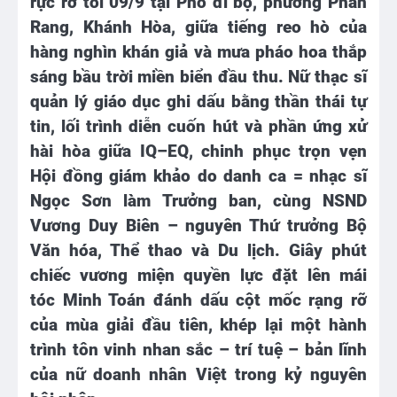
rực rỡ tối
0
9/9 tại Phố đi bộ, phường Phan
Rang, Khánh Hòa, giữa tiếng reo hò của
hàng nghìn khán giả và mưa pháo hoa thắp
sáng bầu trời miền biển đầu thu. Nữ
t
hạc sĩ
q
uản lý giáo dục
ghi dấu bằng thần thái tự
tin, lối trình diễn
cuốn hút
và phần ứng xử
hài hòa giữa IQ–EQ, chinh phục trọn vẹn
Hội đồng giám khảo do danh ca = nhạc sĩ
Ngọc Sơn làm Trưởng ban, cùng NSND
Vương Duy Biên – nguyên Thứ trưởng Bộ
Văn hóa, Thể thao và Du lịch. Giây phút
chiếc vương miện quyền lực đặt lên mái
tóc
Minh Toán
đánh dấu cột mốc rạng rỡ
của mùa giải đầu tiên, khép lại một hành
trình tôn vinh nhan sắc – trí tuệ – bản lĩnh
của nữ doanh nhân Việt trong kỷ nguyên