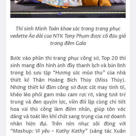
Thí sinh
Minh Toán
khoe sắc trong trang phục
vedette Áo dài của NTK Tony Phạm được cô đấu giá
trong đêm Gala
Bước vào phần thi trang phục công sở, Top 20 thí
sinh mang đến hình ảnh đầy thanh lịch và bản lĩnh
trong bộ sưu tập
“Hương sắc mùa thu”
của nhà
thiết kế Thân Hoàng Bích Thủy (Miss Thủy).
Những thiết kế đầm công sở được cắt may tinh tế,
khéo léo phối gam màu cam rực rỡ, vàng tươi trẻ
trung và đen quyền lực, viền đối lập cùng chi tiết
hoa vải thủ công làm điểm nhấn, giúp tôn vóc
dáng và toát lên khí chất sang trọng của nữ doanh
nhân hiện đại. Trên nền nhạc sôi động với
“
Mashup: Vì yêu – Kathy Kathy
”
(sáng tác Xuân