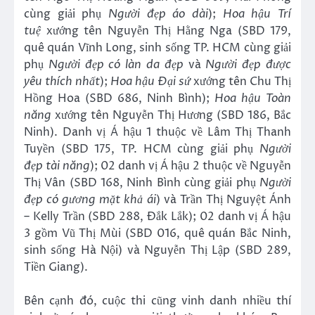
cùng giải phụ
Người đẹp
áo dài
);
Hoa hậu Trí
tuệ
xướng tên Nguyễn Thị Hằng Nga (SBD 179,
quê quán Vĩnh Long, sinh sống TP. HCM cùng giải
phụ
Người đẹp
có làn da đẹp
và
Người đẹp
được
yêu thích nhất
);
Hoa hậu Đại sứ
xướng tên Chu Thị
Hồng Hoa (SBD 686, Ninh Bình);
Hoa hậu Toàn
năng
xướng tên Nguyễn Thị Hương (SBD 186, Bắc
Ninh). Danh vị Á hậu 1 thuộc về Lâm Thị Thanh
Tuyền (SBD 175, TP. HCM cùng giải phụ
Người
đẹp
tài năng
); 02 danh vị Á hậu 2 thuộc về Nguyễn
Thị Vân (SBD 168, Ninh Bình cùng giải phụ
Người
đẹp
có gương mặt khả ái
) và Trần Thị Nguyệt Ánh
– Kelly Trần (SBD 288, Đắk Lắk); 02 danh vị Á hậu
3 gồm Vũ Thị Mùi (SBD 016, quê quán Bắc Ninh,
sinh sống Hà Nội) và Nguyễn Thị Lập (SBD 289,
Tiền Giang).
Bên cạnh đó, cuộc thi cũng vinh danh nhiều thí