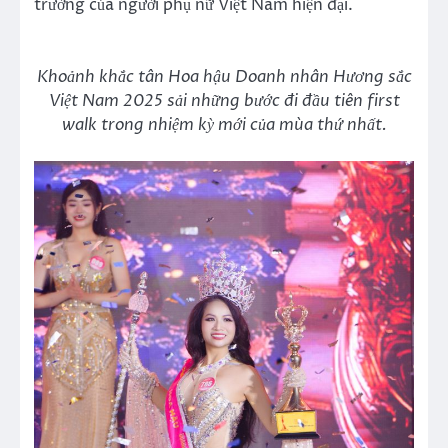
trường của người phụ nữ Việt Nam hiện đại.
Khoảnh khắc
t
ân Hoa hậu Doanh nhân H
ương sắc
Việt Nam
2025
sải những bước
đi
đầu
tiên first
walk
trong nhiệm kỳ mới
của mùa thứ nhất.