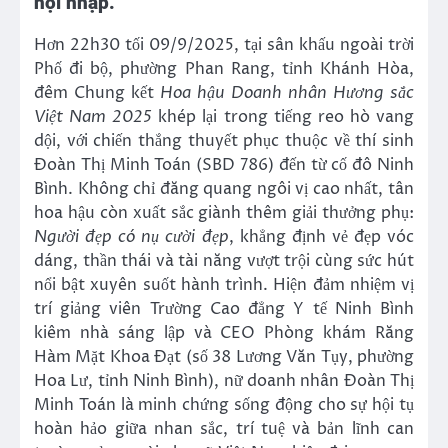
hội nhập.
Hơn 22h30 tối 09/9/2025, tại sân khấu ngoài trời
Phố đi bộ, phường Phan Rang, tỉnh Khánh Hòa,
đêm Chung kết
Hoa hậu Doanh nhân Hương sắc
Việt Nam 2025
khép lại trong tiếng reo hò vang
dội, với chiến thắng thuyết phục thuộc về thí sinh
Đoàn Thị Minh Toán (SBD 786) đến từ cố đô Ninh
Bình. Không chỉ đăng quang ngôi vị cao nhất, tân
hoa hậu còn xuất sắc giành thêm giải thưởng phụ:
Người đẹp
có nụ cười đẹp
, khẳng định vẻ đẹp vóc
dáng, thần thái và tài năng vượt trội cùng sức hút
nổi bật xuyên suốt hành trình. Hiện đảm nhiệm vị
trí giảng viên Trường Cao đẳng Y tế Ninh Bình
kiêm nhà sáng lập và CEO Phòng khám Răng
Hàm Mặt Khoa Đạt (số 38 Lương Văn Tụy, phường
Hoa Lư, tỉnh Ninh Bình), nữ doanh nhân Đoàn Thị
Minh Toán là minh chứng sống động cho sự hội tụ
hoàn hảo giữa nhan sắc, trí tuệ và bản lĩnh can