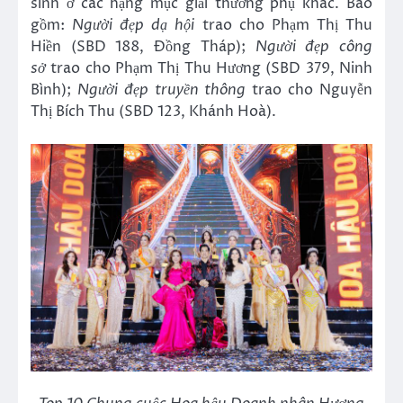
sinh ở các hạng mục giải thưởng phụ khác. Bao
gồm:
Người đẹp dạ hội
trao cho Phạm Thị Thu
Hiền (SBD 188, Đồng Tháp);
Người đẹp
công
sở
trao cho Phạm Thị Thu Hương (SBD 379, Ninh
Bình);
Người đẹp
truyền thông
trao cho Nguyễn
Thị Bích Thu (SBD 123, Khánh Hoà).