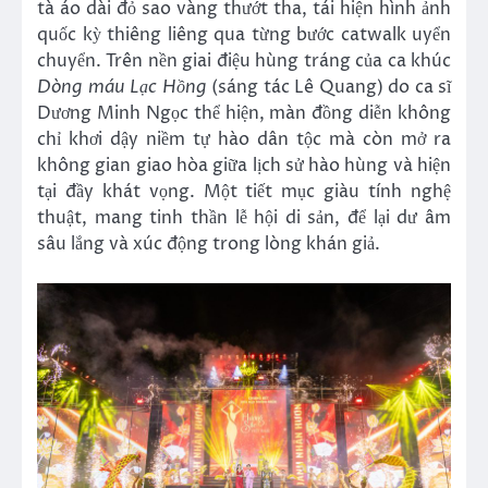
tà áo dài đỏ sao vàng thướt tha, tái hiện hình ảnh
quốc kỳ thiêng liêng qua từng bước catwalk uyển
chuyển. Trên nền giai điệu hùng tráng của ca khúc
Dòng máu Lạc Hồng
(sáng tác Lê Quang) do ca sĩ
Dương Minh Ngọc thể hiện, màn đồng diễn không
chỉ khơi dậy niềm tự hào dân tộc mà còn mở ra
không gian giao hòa giữa lịch sử hào hùng và hiện
tại đầy khát vọng. Một tiết mục giàu tính nghệ
thuật, mang tinh thần lễ hội di sản, để lại dư âm
sâu lắng và xúc động trong lòng khán giả.