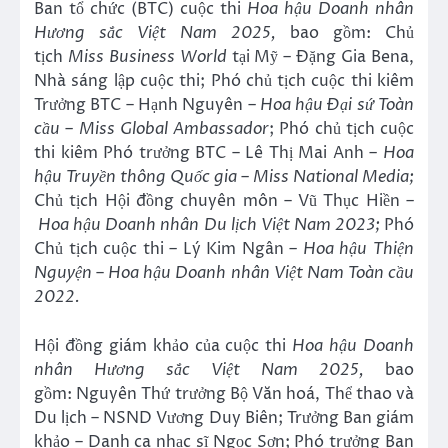
Ban tổ chức (BTC) cuộc thi
Hoa hậu Doanh nhân
Hương sắc Việt Nam 2025,
bao gồm:
Chủ
tịch
Miss Business
World
tại Mỹ
–
Đặng Gia Bena,
Nhà sáng lập cuộc thi; Phó chủ tịch cuộc thi kiêm
Trưởng BTC – Hạnh Nguyên
–
Hoa hậu Đại sứ Toàn
c
ầu – Miss Global Ambassador
; Phó chủ tịch cuộc
thi kiêm Phó trưởng BTC – Lê Thị Mai Anh
–
Hoa
hậu Truyền thông
Q
uốc gia –
Miss National Media
;
Chủ tịch Hội đồng chuyên môn – Vũ Thục Hiền
–
Hoa hậu Doanh nhân Du lịch Việt Nam 2023
;
Phó
Chủ tịch cuộc thi
–
Lý Kim Ngân
–
Hoa hậu Thiện
Nguyện
–
Hoa hậu Doanh nhân Việt Nam Toàn cầu
2022
.
Hội đồng giám khảo của cuộc thi
Hoa hậu Doanh
nhân Hương sắc Việt Nam 2025,
bao
gồm: Nguyên Thứ trưởng Bộ Văn hoá, Thể thao và
Du lịch – NSND Vương Duy Biên; Trưởng Ban giám
khảo – Danh ca nhạc sĩ Ngọc Sơn; Phó trưởng Ban