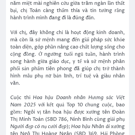
năm miệt mài nghiên cứu giữa trăm ngàn lần thất
bại, chị Toán càng thấm thía và tin tưởng rằng
hành trình mình đang đi là đúng đắn.
Với chị, đây không chỉ là hoạt động kinh doanh,
mà còn là sứ mệnh mang đến giải pháp sức khỏe
toàn diện, góp phần nâng cao chất lượng sống cho
cộng đồng. Ở ngưỡng tuổi ngũ tuần, hành trình
song hành giữa giáo dục, y tế và sứ mệnh phân
phối sản phẩm tiên phong đã giúp chị trở thành
hình mẫu phụ nữ bản lĩnh, trí tuệ và giàu nhân
văn.
Cuộc thi
Hoa hậu Doanh nhân H
ương sắc Việt
Nam
2025
với kết quả Top 10 chung cuộc, bao
gồm: Ngôi vị tân hoa hậu được xướng tên Đoàn
Thị Minh Toán (SBD 786, Ninh Bình cùng giải phụ
Người đẹp có nụ cười đẹp
);
Hoa hậu Nhân ái
xướng
tên Ngô Thị Hoàng Ngân (SBD 369, Hải Phòng