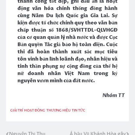
thành công tốt đẹp, ghi dấu ấn là hoạt
động văn hóa chính thống đồng hành
cùng Năm Du lịch Quốc gia Gia Lai. Sự
kiện được tổ chức chính quy theo văn bản
chấp thuận số 1868/SVHTTDL-QLVHGĐ
của cơ quan quản lý nhà nước và được Cục
Bản quyền Tác giả bảo hộ toàn diện. Cuộc
thi đã hoàn thành xuất sắc mục tiêu
tôn
vinh bản lĩnh loãnh đạo, nhân hiệu
và
tinh thần phụng sự cộng đồng của thế hệ
nữ doanh nhân Việt Nam trong kỷ
nguyên vươn mình của đất nước.
Nhóm TT
GIẢI TRÍ
HOẠT ĐỘNG
THƯƠNG HIỆU
TIN TỨC
Nguyễn Thị Thu
Á hậu Vũ Khánh Hòa gây