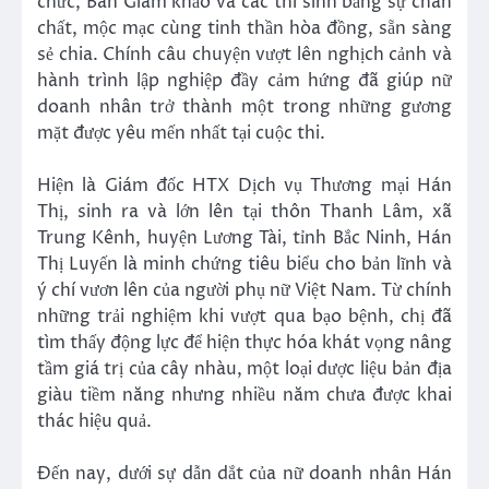
chức, Ban Giám khảo và các thí sinh bằng sự chân
chất, mộc mạc cùng tinh thần hòa đồng, sẵn sàng
sẻ chia. Chính câu chuyện vượt lên nghịch cảnh và
hành trình lập nghiệp đầy cảm hứng đã giúp nữ
doanh nhân trở thành một trong những gương
mặt được yêu mến nhất tại cuộc thi.
Hiện là Giám đốc HTX Dịch vụ Thương mại Hán
Thị, sinh ra và lớn lên tại thôn Thanh Lâm, xã
Trung Kênh, huyện Lương Tài, tỉnh Bắc Ninh, Hán
Thị Luyến là minh chứng tiêu biểu cho bản lĩnh và
ý chí vươn lên của người phụ nữ Việt Nam. Từ chính
những trải nghiệm khi vượt qua bạo bệnh, chị đã
tìm thấy động lực để hiện thực hóa khát vọng nâng
tầm giá trị của cây nhàu, một loại dược liệu bản địa
giàu tiềm năng nhưng nhiều năm chưa được khai
thác hiệu quả.
Đến nay, dưới sự dẫn dắt của nữ doanh nhân Hán