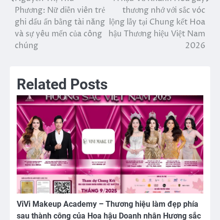
Điều
Phương: Nữ diễn viên trẻ
thương nhớ với sắc vóc
hướng
ghi dấu ấn bằng tài năng
lộng lẫy tại Chung kết Hoa
và sự yêu mến của công
hậu Thương hiệu Việt Nam
bài
chúng
2026
viết
Related Posts
ViVi Makeup Academy – Thương hiệu làm đẹp phía
sau thành công của Hoa hậu Doanh nhân Hương sắc