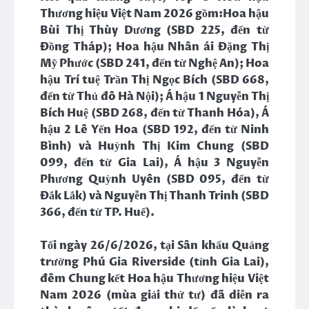
Thương hiệu Việt Nam 2026 gồm:Hoa hậu
Bùi Thị Thùy Dương (SBD 225, đến từ
Đồng Tháp); Hoa hậu Nhân ái Đặng Thị
Mỹ Phước (SBD 241, đến từ Nghệ An); Hoa
hậu Trí tuệ Trần Thị Ngọc Bích (SBD 668,
đến từ Thủ đô Hà Nội); Á hậu 1 Nguyễn Thị
Bích Huệ (SBD 268, đến từ Thanh Hóa), Á
hậu 2 Lê Yến Hoa (SBD 192, đến từ Ninh
Bình) và Huỳnh Thị Kim Chung (SBD
099, đến từ Gia Lai), Á hậu 3 Nguyễn
Phương Quỳnh Uyên (SBD 095, đến từ
Đắk Lắk) và Nguyễn Thị Thanh Trinh (SBD
366, đến từ TP. Huế).
Tối ngày 26/6/2026, tại Sân khấu Quảng
trường Phú Gia Riverside (tỉnh Gia Lai),
đêm Chung kết Hoa hậu Thương hiệu Việt
Nam 2026 (mùa giải thứ tư) đã diễn ra