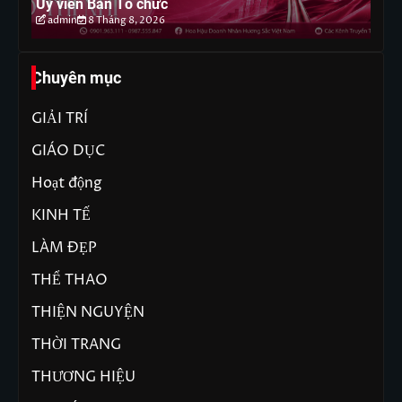
Ủy viên Ban Tổ chức
ph
admin
8 Tháng 8, 2026
Chuyên mục
GIẢI TRÍ
GIÁO DỤC
Hoạt động
KINH TẾ
LÀM ĐẸP
THỂ THAO
THIỆN NGUYỆN
THỜI TRANG
THƯƠNG HIỆU