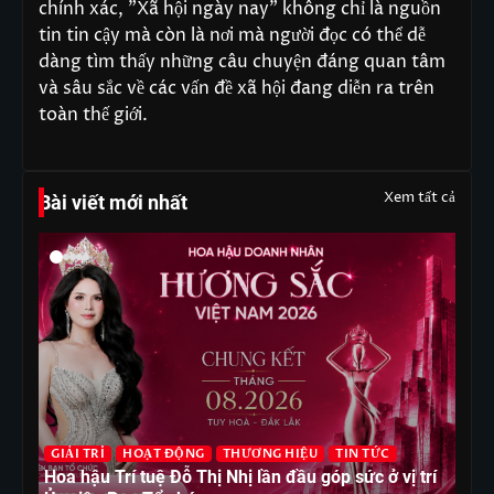
chính xác, "Xã hội ngày nay" không chỉ là nguồn
tin tin cậy mà còn là nơi mà người đọc có thể dễ
dàng tìm thấy những câu chuyện đáng quan tâm
và sâu sắc về các vấn đề xã hội đang diễn ra trên
toàn thế giới.
Xem tất cả
Bài viết mới nhất
G
GIẢI TRÍ
HOẠT ĐỘNG
THƯƠNG HIỆU
TIN TỨC
T
Hoa hậu Trí tuệ Đỗ Thị Nhị lần đầu góp sức ở vị trí
Ho