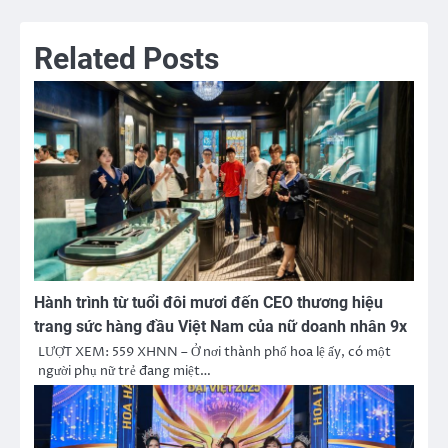
viết
Related Posts
Hành trình từ tuổi đôi mươi đến CEO thương hiệu
trang sức hàng đầu Việt Nam của nữ doanh nhân 9x
LƯỢT XEM: 559 XHNN – Ở nơi thành phố hoa lệ ấy, có một
người phụ nữ trẻ đang miệt…