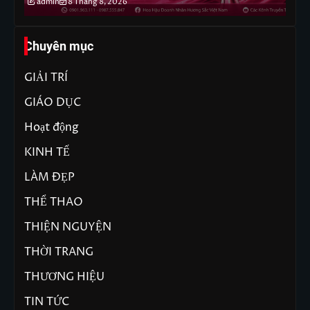
admin
8 Tháng 8, 2026
Chuyên mục
GIẢI TRÍ
GIÁO DỤC
Hoạt động
KINH TẾ
LÀM ĐẸP
THỂ THAO
THIỆN NGUYỆN
THỜI TRANG
THƯƠNG HIỆU
TIN TỨC