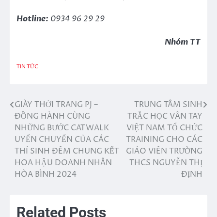
Hotline:
0934 96 29 29
Nhóm TT
TIN TỨC
GIÀY THỜI TRANG PJ –
TRUNG TÂM SINH
Điều
ĐỒNG HÀNH CÙNG
TRẮC HỌC VÂN TAY
hướng
NHỮNG BƯỚC CATWALK
VIỆT NAM TỔ CHỨC
UYỂN CHUYỂN CỦA CÁC
TRAINING CHO CÁC
bài
THÍ SINH ĐÊM CHUNG KẾT
GIÁO VIÊN TRƯỜNG
viết
HOA HẬU DOANH NHÂN
THCS NGUYỄN THỊ
HÒA BÌNH 2024
ĐỊNH
Related Posts