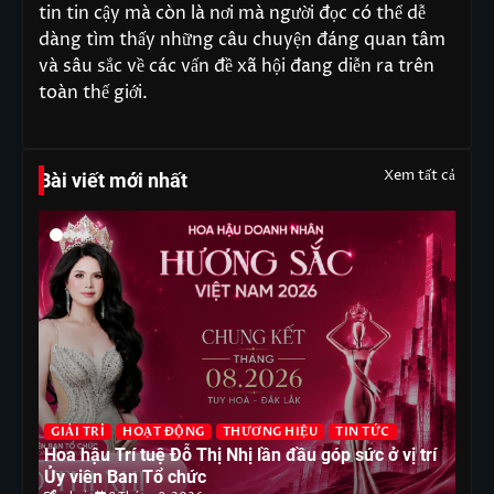
tin tin cậy mà còn là nơi mà người đọc có thể dễ
dàng tìm thấy những câu chuyện đáng quan tâm
và sâu sắc về các vấn đề xã hội đang diễn ra trên
toàn thế giới.
Xem tất cả
Bài viết mới nhất
G
GIẢI TRÍ
HOẠT ĐỘNG
THƯƠNG HIỆU
TIN TỨC
T
Hoa hậu Trí tuệ Đỗ Thị Nhị lần đầu góp sức ở vị trí
Ho
Ủy viên Ban Tổ chức
ph