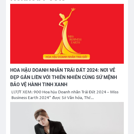
HOA HẬU DOANH NHÂN TRÁI ĐẤT 2024: NƠI VẺ
ĐẸP GẮN LIỀN VỚI THIÊN NHIÊN CÙNG SỨ MỆNH
BẢO VỆ HÀNH TINH XANH
LƯỢT XEM: 900 Hoa hậu Doanh nhân Trái Đất 2024 – Miss
Business Earth 2024” được Sở Văn hóa, Thể…