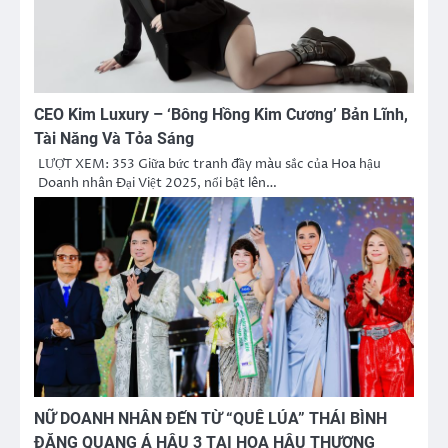
CEO Kim Luxury – ‘Bông Hồng Kim Cương’ Bản Lĩnh,
Tài Năng Và Tỏa Sáng
LƯỢT XEM: 353 Giữa bức tranh đầy màu sắc của Hoa hậu
Doanh nhân Đại Việt 2025, nổi bật lên…
NỮ DOANH NHÂN ĐẾN TỪ “QUÊ LÚA” THÁI BÌNH
ĐĂNG QUANG Á HẬU 3 TẠI HOA HẬU THƯƠNG