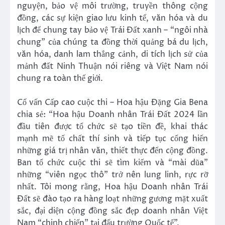
nguyện, bảo vệ môi trường, truyền thông cộng
đồng, các sự kiện giao lưu kinh tế, văn hóa và du
lịch để chung tay bảo vệ Trái Đất xanh – “ngôi nhà
chung” của chúng ta đồng thời quảng bá du lịch,
văn hóa, danh lam thắng cảnh, di tích lịch sử của
mảnh đất Ninh Thuận nói riêng và Việt Nam nói
chung ra toàn thế giới.
Cố vấn Cấp cao cuộc thi – Hoa hậu Đặng Gia Bena
chia sẻ: “Hoa hậu Doanh nhân Trái Đất 2024 lần
đầu tiên được tổ chức sẽ tạo tiền đề, khai thác
mạnh mẽ tố chất thí sinh và tiếp tục cống hiến
những giá trị nhân văn, thiết thực đến cộng đồng.
Ban tổ chức cuộc thi sẽ tìm kiếm và “mài dũa”
những “viên ngọc thô” trở nên lung linh, rực rỡ
nhất. Tôi mong rằng, Hoa hậu Doanh nhân Trái
Đất sẽ đào tạo ra hàng loạt những gương mặt xuất
sắc, đại diện cộng đồng sắc đẹp doanh nhân Việt
Nam “chinh chiến” tại đấu trường Quốc tế”.