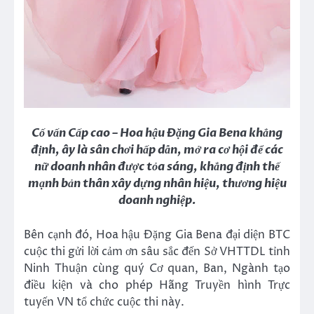
Cố vấn Cấp cao – Hoa hậu Đặng Gia Bena khẳng
định, ây là sân chơi hấp dẫn, mở ra cơ hội để các
nữ doanh nhân được tỏa sáng, khẳng định thế
mạnh bản thân xây dựng nhân hiệu, thương hiệu
doanh nghiệp.
Bên cạnh đó, Hoa hậu Đặng Gia Bena đại diện BTC
cuộc thi gửi lời cảm ơn sâu sắc đến Sở VHTTDL tỉnh
Ninh Thuận cùng quý Cơ quan, Ban, Ngành tạo
điều kiện và cho phép Hãng Truyền hình Trực
tuyến VN tổ chức cuộc thi này.