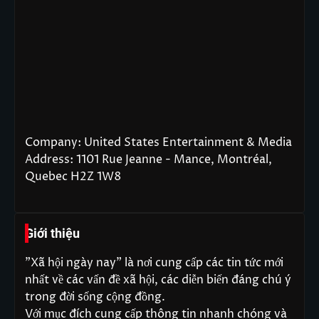
8 Tháng 8, 2026
Đinh Thị Thường – Nữ
doanh nhân tận tâm với giải
pháp tài chính “ĐÚNG – ĐỦ
– CHUẨN”
bởi admin
1 Tháng 8, 2026