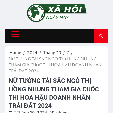
Skip
to
content
Home
2024
Tháng 10
7
NỮ TƯỚNG TÀI SẮC NGÔ THỊ HỒNG NHUNG
THAM GIA CUỘC THI HOA HẬU DOANH NHÂN
TRÁI ĐẤT 2024
NỮ TƯỚNG TÀI SẮC NGÔ THỊ
HỒNG NHUNG THAM GIA CUỘC
THI HOA HẬU DOANH NHÂN
TRÁI ĐẤT 2024