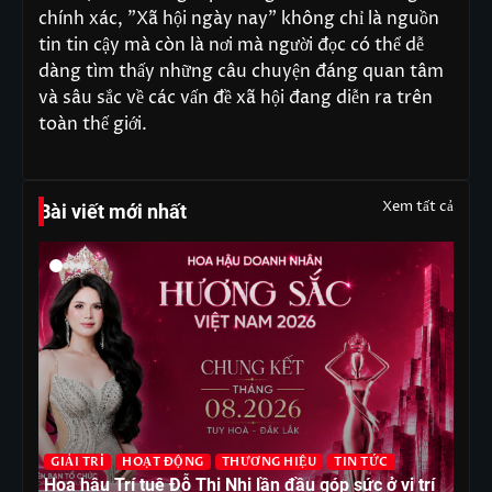
Company: United States Entertainment & Media
Address: 1101 Rue Jeanne - Mance, Montréal,
Quebec H2Z 1W8
Giới thiệu
"Xã hội ngày nay" là nơi cung cấp các tin tức mới
nhất về các vấn đề xã hội, các diễn biến đáng chú ý
trong đời sống cộng đồng.
Với mục đích cung cấp thông tin nhanh chóng và
chính xác, "Xã hội ngày nay" không chỉ là nguồn
tin tin cậy mà còn là nơi mà người đọc có thể dễ
dàng tìm thấy những câu chuyện đáng quan tâm
và sâu sắc về các vấn đề xã hội đang diễn ra trên
toàn thế giới.