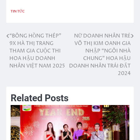
TIN TỨC
“BÔNG HỒNG THÉP”
NỮ DOANH NHÂN TRẺ
Điều
9X HÀ THỊ TRANG
VÕ THỊ KIM OANH GIA
hướng
THAM GIA CUỘC THI
NHẬP “NGÔI NHÀ
HOA HẬU DOANH
CHUNG” HOA HẬU
bài
NHÂN VIỆT NAM 2025
DOANH NHÂN TRÁI ĐẤT
viết
2024
Related Posts