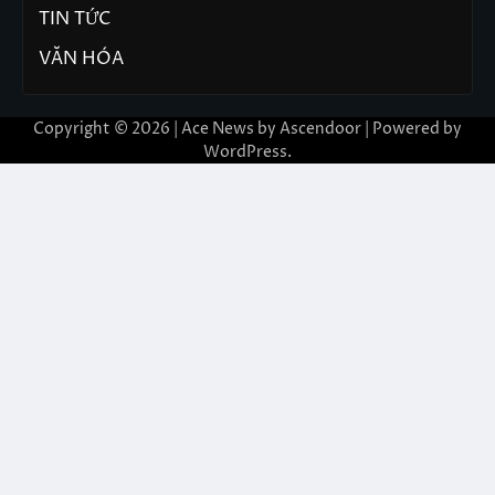
GIẢI TRÍ
GIÁO DỤC
Hoạt động
KINH TẾ
LÀM ĐẸP
THỂ THAO
THIỆN NGUYỆN
THỜI TRANG
THƯƠNG HIỆU
TIN TỨC
VĂN HÓA
Copyright © 2026 | Ace News by
Ascendoor
| Powered by