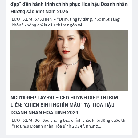
đẹp” đến hành trình chinh phục Hoa hậu Doanh nhân
Hương sắc Việt Nam 2026
LƯỢT XEM: 67 XHNN – “Đi một ngày đàng, học một sàng
khôn” không chỉ là câu châm ngôn yêu…
NGƯỜI ĐẸP TÂY ĐÔ – CEO HUỲNH DIỆP THỊ KIM
LIÊN: ‘CHIẾN BINH NGHÌN MÁU” TẠI HOA HẬU
DOANH NHÂN HÒA BÌNH 2024
LƯỢT XEM: 801 Sau thông báo chính thức khởi động cuộc thi
“Hoa hậu Doanh nhân Hòa Bình 2024”, những…