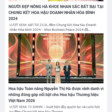
NGƯỜI ĐẸP NÔNG HÀ KHOE NHAN SẮC BẤT BẠI TẠI
CHUNG KẾT HOA HẬU DOANH NHÂN HÒA BÌNH
2024
LƯỢT XEM: 681 Tối 23/8, đêm Chung kết Hoa hậu Doanh
nhân Hòa bình 2024 – Miss Business Peace 2024 đã…
Hoa hậu Toàn năng Nguyễn Thị Hà được vinh danh vì
những đóng góp nổi bật cho Hoa hậu Thương hiệu
Việt Nam 2026
LƯỢT XEM: 73 XHNN – Xuất hiện đầy quyền lực và cuốn hút
tại đêm Chung kết Hoa hậu Thương…