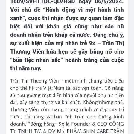
1889/SVHTTDL-QLVHGĐ ngày 06/9/2024.
Với chủ đề “Hành động vì một hành tinh
xanh”, cuộc thi nhận được sự quan tâm đặc
biệt đối với khán giả cũng như các nữ
doanh nhân trên khắp cả nước. Đáng chú ý,
sự xuất hiện của mỹ nhân trẻ 9x – Trần Thị
Thương Viên hứa hẹn sẽ gây bùng nổ cho
“bữa tiệc nhan sắc” hoành tráng của cuộc
thi năm nay.
Trần Thị Thương Viên – một minh chứng tiêu biểu
cho thế hệ trẻ Việt Nam tài sắc vẹn toàn. Cô nàng
sở hữu gương mặt điển hình của người phụ nữ hiện
đại, đầy sang trọng và khí chất. Không những thế,
Thương Viên còn mang trong mình vẻ đẹp của tri
thức, tài năng và bản lĩnh trên con đường kinh
doanh. “Bóng hồng” 9x là Founder & CEO CÔNG
TY TNHH TM & DV MỸ PHẨM SKIN CARE TRẦN