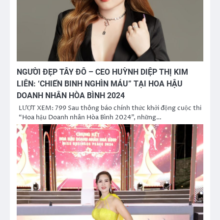
NGƯỜI ĐẸP TÂY ĐÔ – CEO HUỲNH DIỆP THỊ KIM
LIÊN: ‘CHIẾN BINH NGHÌN MÁU” TẠI HOA HẬU
DOANH NHÂN HÒA BÌNH 2024
LƯỢT XEM: 799 Sau thông báo chính thức khởi động cuộc thi
“Hoa hậu Doanh nhân Hòa Bình 2024”, những…