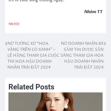
trở về cuộc sống thường ngày.
Nhóm TT
TIN TỨC
NỮ TƯỚNG XỨ “HOA
NỮ DOANH NHÂN 8X
Điều
VÀNG TRÊN CỎ XANH” –
SẦM THỊ DƯỢC SẴN
hướng
LÊ HẰNG THAM GIA CUỘC
SÀNG THAM GIA HOA
THI HOA HẬU DOANH
HẬU DOANH NHÂN
bài
NHÂN TRÁI ĐẤT 2024
TRÁI ĐẤT 2024
viết
Related Posts