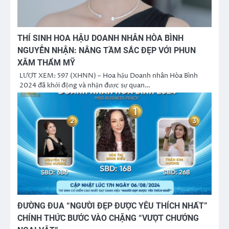
THÍ SINH HOA HẬU DOANH NHÂN HÒA BÌNH
NGUYỄN NHẬN: NÂNG TẦM SẮC ĐẸP VỚI PHUN
XĂM THẨM MỸ
LƯỢT XEM: 597 (XHNN) – Hoa hậu Doanh nhân Hòa Bình
2024 đã khởi động và nhận được sự quan…
ĐƯỜNG ĐUA “NGƯỜI ĐẸP ĐƯỢC YÊU THÍCH NHẤT”
CHÍNH THỨC BƯỚC VÀO CHẶNG “VƯỢT CHƯỚNG