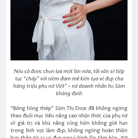
Nếu có được chọn lựa một lần nữa, tôi vẫn sẽ tiếp
tục “cháy” với niềm đam mê kiến tạo vẻ đẹp cho
hàng triệu phụ nữ Việt” – nữ doanh nhân họ Sầm
khẳng định
“Bông hồng thép” Sầm Thị Dược đã không ngừng
theo đuổi mục tiêu nâng cao nhận thức của phụ nữ
về giá trị và khả năng cống hiến không giới hạn
trong lĩnh vực làm đẹp, không ngừng hoàn thiện
bản thân từ cả vẻ đẹp ngoại hình lẫn tâm hồn. Nữ