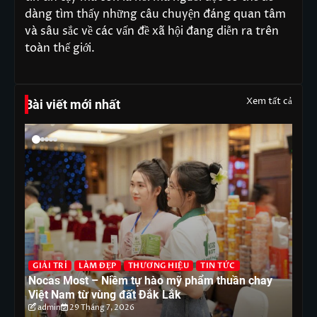
dàng tìm thấy những câu chuyện đáng quan tâm
và sâu sắc về các vấn đề xã hội đang diễn ra trên
toàn thế giới.
Xem tất cả
Bài viết mới nhất
G
T
GIẢI TRÍ
LÀM ĐẸP
THƯƠNG HIỆU
TIN TỨC
ón
Nocas Most – Niềm tự hào mỹ phẩm thuần chay
nh
Việt Nam từ vùng đất Đắk Lắk
tr
admin
29 Tháng 7, 2026