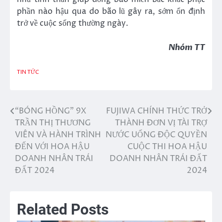
phần nào hậu qua do bão lũ gây ra, sớm ổn định
trở về cuộc sống thường ngày.
Nhóm TT
TIN TỨC
“BÓNG HỒNG” 9X
FUJIWA CHÍNH THỨC TRỞ
Điều
TRẦN THỊ THƯƠNG
THÀNH ĐƠN VỊ TÀI TRỢ
hướng
VIÊN VÀ HÀNH TRÌNH
NƯỚC UỐNG ĐỘC QUYỀN
ĐẾN VỚI HOA HẬU
CUỘC THI HOA HẬU
bài
DOANH NHÂN TRÁI
DOANH NHÂN TRÁI ĐẤT
viết
ĐẤT 2024
2024
Related Posts